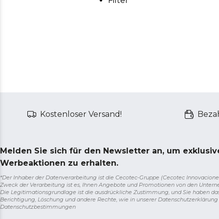
Filter
Kostenloser Versand!
Bezah
Melden Sie sich für den Newsletter an, um exklusi
Werbeaktionen zu erhalten.
*Der Inhaber der Datenverarbeitung ist die Cecotec-Gruppe (Cecotec Innovaciones S.
Zweck der Verarbeitung ist es, Ihnen Angebote und Promotionen von den Unter
Die Legitimationsgrundlage ist die ausdrückliche Zustimmung, und Sie haben da
Berichtigung, Löschung und andere Rechte, wie in unserer Datenschutzerklärun
Datenschutzbestimmungen