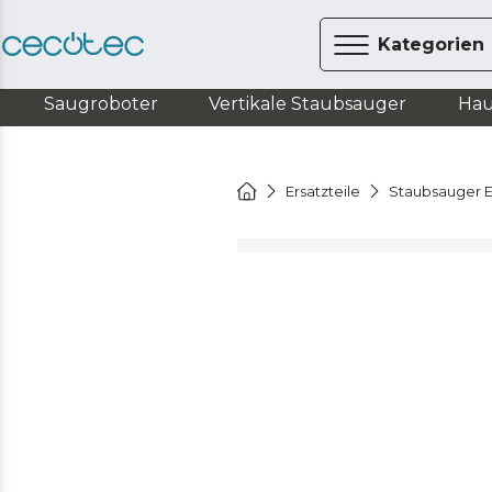
Kategorien
Saugroboter
Vertikale Staubsauger
Hau
Ersatzteile
Staubsauger E