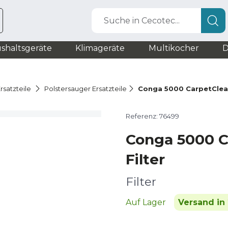
Suche in Cecotec...
shaltsgeräte
Klimageräte
Multikocher
D
rsatzteile
Polstersauger Ersatzteile
Conga 5000 CarpetClean
Referenz: 76499
Conga 5000 C
Filter
Filter
Auf Lager
Versand in 