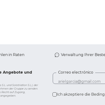
len in Raten
Verwaltung Ihrer Best
ve Angebote und
Correo electrónico
L. und Solotriatlon S.L.), der
nehmen der Gruppe zu senden.
s Recht auf Zugang,
Ich akzeptiere die
Beding
g angegeben.