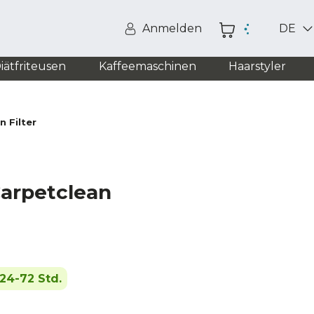
Anmelden
DE
iätfriteusen
Kaffeemaschinen
Haarstyler
 Filter
arpetclean
24-72 Std.