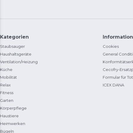
Kategorien
Information
Staubsauger
Cookies
Haushaltsgeräte
General Condit
Ventilation/Heizung
Konformitätser
Küche
Cecofry-Ersat
Mobilität
Formular für Tot
Relax
ICEX DANA
Fitness
Garten
Körperpflege
Haustiere
Heimwerken
Bügeln