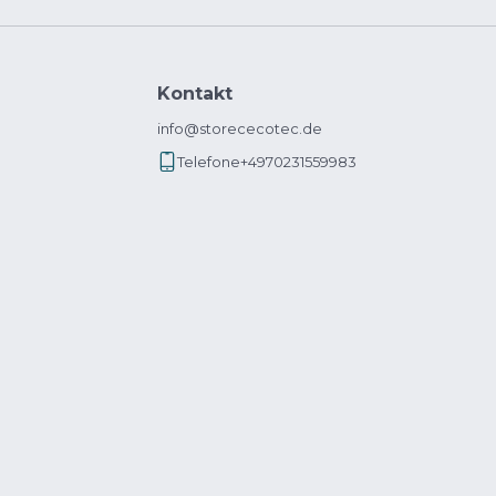
Kontakt
info@storececotec.de
Telefone
+4970231559983