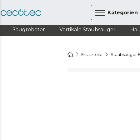
Kategorien
Saugroboter
Vertikale Staubsauger
Hau
Ersatzteile
Staubsauger E