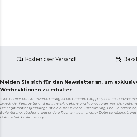
Kostenloser Versand!
Bezah
Melden Sie sich für den Newsletter an, um exklusi
Werbeaktionen zu erhalten.
*Der Inhaber der Datenverarbeitung ist die Cecotec-Gruppe (Cecotec Innovaciones S.
Zweck der Verarbeitung ist es, Ihnen Angebote und Promotionen von den Unter
Die Legitimationsgrundlage ist die ausdrückliche Zustimmung, und Sie haben da
Berichtigung, Löschung und andere Rechte, wie in unserer Datenschutzerklärun
Datenschutzbestimmungen