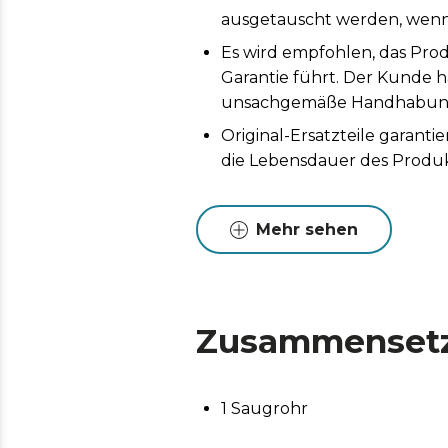
ausgetauscht werden, wenn 
Es wird empfohlen, das Prod
Garantie führt. Der Kunde h
unsachgemäße Handhabung 
Original-Ersatzteile garan
die Lebensdauer des Produk
Mehr sehen
Zusammenset
1 Saugrohr