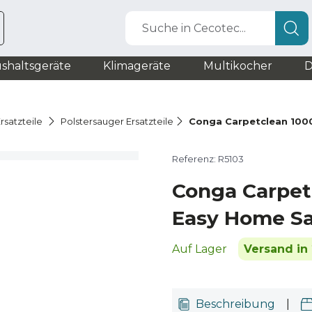
Suche in Cecotec...
shaltsgeräte
Klimageräte
Multikocher
D
rsatzteile
Polstersauger Ersatzteile
Conga Carpetclean 100
Referenz: R5103
Conga Carpet
Easy Home S
Auf Lager
Versand in 
Beschreibung
|