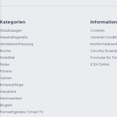
Kategorien
Information
Staubsauger
Cookies
Haushaltsgeräte
General Condit
Ventilation/Heizung
Konformitätser
Küche
Cecofry-Ersat
Mobilität
Formular für Tot
Relax
ICEX DANA
Fitness
Garten
Körperpflege
Haustiere
Heimwerken
Bügeln
Fernsehgeräte / Smart TV