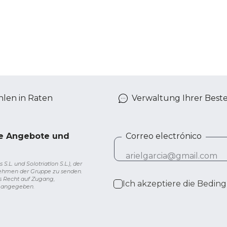
len in Raten
Verwaltung Ihrer Best
ve Angebote und
Correo electrónico
L. und Solotriatlon S.L.), der
nehmen der Gruppe zu senden.
s Recht auf Zugang,
Ich akzeptiere die
Beding
g angegeben.