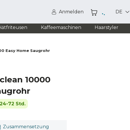
Anmelden
DE
iätfriteusen
Kaffeemaschinen
Haarstyler
00 Easy Home Saugrohr
clean 10000
augrohr
24-72 Std.
Zusammensetzung