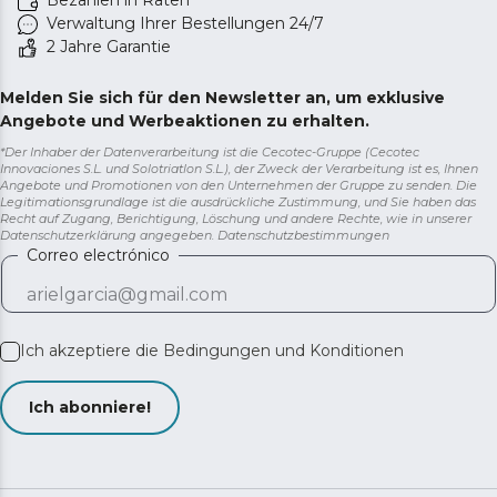
Bezahlen in Raten
Verwaltung Ihrer Bestellungen 24/7
2 Jahre Garantie
Melden Sie sich für den Newsletter an, um exklusive
Angebote und Werbeaktionen zu erhalten.
*Der Inhaber der Datenverarbeitung ist die Cecotec-Gruppe (Cecotec
Innovaciones S.L. und Solotriatlon S.L.), der Zweck der Verarbeitung ist es, Ihnen
Angebote und Promotionen von den Unternehmen der Gruppe zu senden. Die
Legitimationsgrundlage ist die ausdrückliche Zustimmung, und Sie haben das
Recht auf Zugang, Berichtigung, Löschung und andere Rechte, wie in unserer
Datenschutzerklärung angegeben.
Datenschutzbestimmungen
Correo electrónico
Ich akzeptiere die
Bedingungen und Konditionen
Ich abonniere!