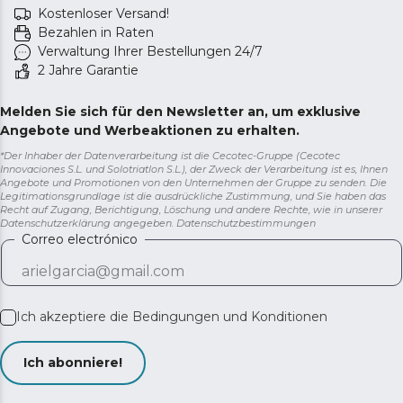
Kostenloser Versand!
Bezahlen in Raten
Verwaltung Ihrer Bestellungen 24/7
2 Jahre Garantie
Melden Sie sich für den Newsletter an, um exklusive
Angebote und Werbeaktionen zu erhalten.
*Der Inhaber der Datenverarbeitung ist die Cecotec-Gruppe (Cecotec
Innovaciones S.L. und Solotriatlon S.L.), der Zweck der Verarbeitung ist es, Ihnen
Angebote und Promotionen von den Unternehmen der Gruppe zu senden. Die
Legitimationsgrundlage ist die ausdrückliche Zustimmung, und Sie haben das
Recht auf Zugang, Berichtigung, Löschung und andere Rechte, wie in unserer
Datenschutzerklärung angegeben.
Datenschutzbestimmungen
Correo electrónico
Ich akzeptiere die
Bedingungen und Konditionen
Ich abonniere!