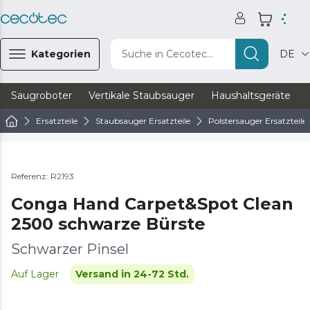
Kategorien
Suche in Cecotec...
DE
Saugroboter
Vertikale Staubsauger
Haushaltsgeräte
Ersatzteile
Staubsauger Ersatzteile
Polstersauger Ersatzteile
Referenz: R2193
Conga Hand Carpet&Spot Clean
2500 schwarze Bürste
Schwarzer Pinsel
Auf Lager
Versand in 24-72 Std.