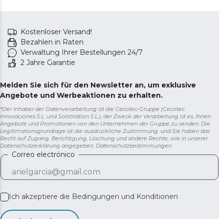
Kostenloser Versand!
Bezahlen in Raten
Verwaltung Ihrer Bestellungen 24/7
2 Jahre Garantie
Melden Sie sich für den Newsletter an, um exklusive
Angebote und Werbeaktionen zu erhalten.
*Der Inhaber der Datenverarbeitung ist die Cecotec-Gruppe (Cecotec
Innovaciones S.L. und Solotriatlon S.L.), der Zweck der Verarbeitung ist es, Ihnen
Angebote und Promotionen von den Unternehmen der Gruppe zu senden. Die
Legitimationsgrundlage ist die ausdrückliche Zustimmung, und Sie haben das
Recht auf Zugang, Berichtigung, Löschung und andere Rechte, wie in unserer
Datenschutzerklärung angegeben.
Datenschutzbestimmungen
Correo electrónico
Ich akzeptiere die
Bedingungen und Konditionen