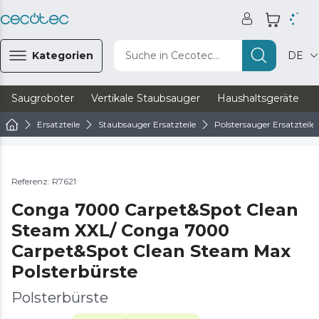
Kategorien
Suche in Cecotec...
DE
Saugroboter
Vertikale Staubsauger
Haushaltsgeräte
Ersatzteile
Staubsauger Ersatzteile
Polstersauger Ersatzteile
Referenz: R7621
Conga 7000 Carpet&Spot Clean
Steam XXL/ Conga 7000
Carpet&Spot Clean Steam Max
Polsterbürste
Polsterbürste