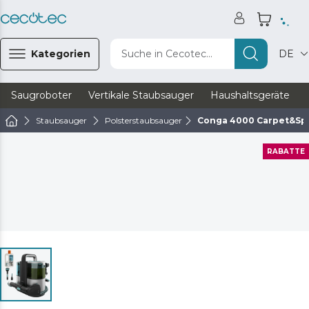
Kategorien
Suche in Cecotec...
DE
Saugroboter
Vertikale Staubsauger
Haushaltsgeräte
Staubsauger
Polsterstaubsauger
Conga 4000 Carpet&Spo
RABATTE