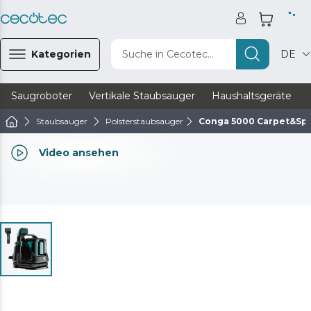
Kategorien
Suche in Cecotec...
DE
Saugroboter
Vertikale Staubsauger
Haushaltsgeräte
Staubsauger
Polsterstaubsauger
Conga 5000 Carpet&Spo
Video ansehen