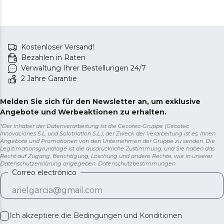
Kostenloser Versand!
Bezahlen in Raten
Verwaltung Ihrer Bestellungen 24/7
2 Jahre Garantie
Melden Sie sich für den Newsletter an, um exklusive
Angebote und Werbeaktionen zu erhalten.
*Der Inhaber der Datenverarbeitung ist die Cecotec-Gruppe (Cecotec
Innovaciones S.L. und Solotriatlon S.L.), der Zweck der Verarbeitung ist es, Ihnen
Angebote und Promotionen von den Unternehmen der Gruppe zu senden. Die
Legitimationsgrundlage ist die ausdrückliche Zustimmung, und Sie haben das
Recht auf Zugang, Berichtigung, Löschung und andere Rechte, wie in unserer
Datenschutzerklärung angegeben.
Datenschutzbestimmungen
Correo electrónico
Ich akzeptiere die
Bedingungen und Konditionen