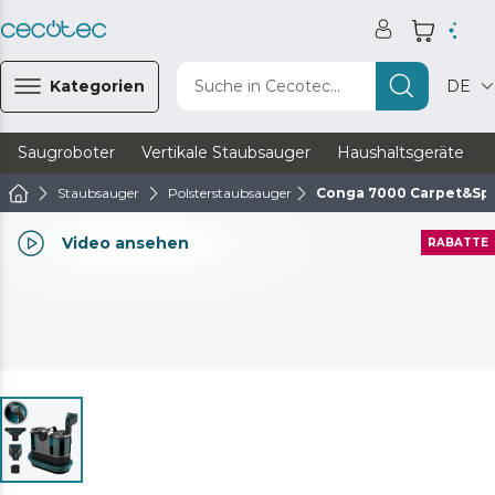
Kategorien
Suche in Cecotec...
DE
Saugroboter
Vertikale Staubsauger
Haushaltsgeräte
Staubsauger
Polsterstaubsauger
Conga 7000 Carpet&Spo
Video ansehen
RABATTE