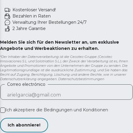
Kostenloser Versand!
Bezahlen in Raten
Verwaltung Ihrer Bestellungen 24/7
2 Jahre Garantie
Melden Sie sich für den Newsletter an, um exklusive
Angebote und Werbeaktionen zu erhalten.
*Der Inhaber der Datenverarbeitung ist die Cecotec-Gruppe (Cecotec
Innovaciones S.L. und Solotriatlon S.L.), der Zweck der Verarbeitung ist es, Ihnen
Angebote und Promotionen von den Unternehmen der Gruppe zu senden. Die
Legitimationsgrundlage ist die ausdrückliche Zustimmung, und Sie haben das
Recht auf Zugang, Berichtigung, Löschung und andere Rechte, wie in unserer
Datenschutzerklärung angegeben.
Datenschutzbestimmungen
Correo electrónico
Ich akzeptiere die
Bedingungen und Konditionen
Ich abonniere!