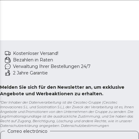
Kostenloser Versand!
Bezahlen in Raten
Verwaltung Ihrer Bestellungen 24/7
2 Jahre Garantie
Melden Sie sich für den Newsletter an, um exklusive
Angebote und Werbeaktionen zu erhalten.
*Der Inhaber der Datenverarbeitung ist die Cecotec-Gruppe (Cecotec
Innovaciones S.L. und Solotriatlon S.L.), der Zweck der Verarbeitung ist es, Ihnen
Angebote und Promotionen von den Unternehmen der Gruppe zu senden. Die
Legitimationsgrundlage ist die ausdrückliche Zustimmung, und Sie haben das
Recht auf Zugang, Berichtigung, Löschung und andere Rechte, wie in unserer
Datenschutzerklärung angegeben.
Datenschutzbestimmungen
Correo electrónico