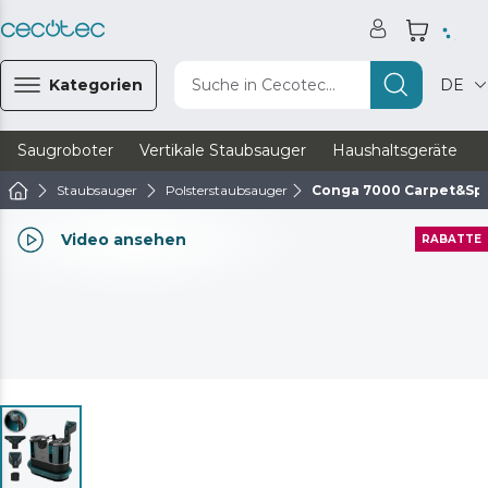
Kategorien
Suche in Cecotec...
DE
Saugroboter
Vertikale Staubsauger
Haushaltsgeräte
Staubsauger
Polsterstaubsauger
Conga 7000 Carpet&Spo
Video ansehen
RABATTE