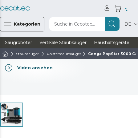
Kategorien
Suche in Cecotec...
DE
Saugroboter
Vertikale Staubsauger
Haushaltsgeräte
Staubsauger
Polsterstaubsauger
Conga PopStar 3000 Ca
Video ansehen