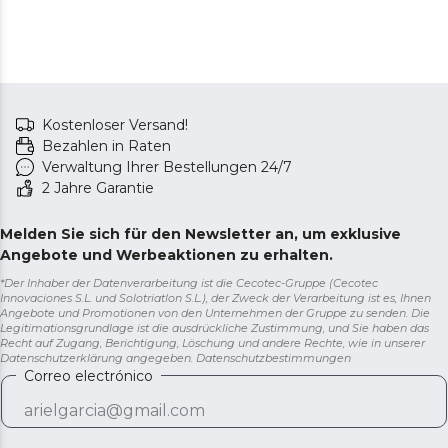
Kostenloser Versand!
Bezahlen in Raten
Verwaltung Ihrer Bestellungen 24/7
2 Jahre Garantie
Melden Sie sich für den Newsletter an, um exklusive
Angebote und Werbeaktionen zu erhalten.
*Der Inhaber der Datenverarbeitung ist die Cecotec-Gruppe (Cecotec
Innovaciones S.L. und Solotriatlon S.L.), der Zweck der Verarbeitung ist es, Ihnen
Angebote und Promotionen von den Unternehmen der Gruppe zu senden. Die
Legitimationsgrundlage ist die ausdrückliche Zustimmung, und Sie haben das
Recht auf Zugang, Berichtigung, Löschung und andere Rechte, wie in unserer
Datenschutzerklärung angegeben.
Datenschutzbestimmungen
Correo electrónico