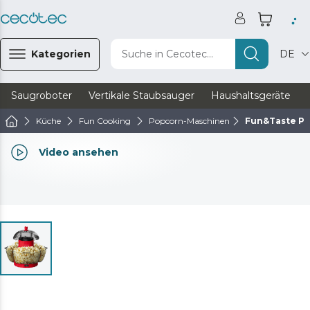
Kategorien
Suche in Cecotec...
DE
Saugroboter
Vertikale Staubsauger
Haushaltsgeräte
Küche
Fun Cooking
Popcorn-Maschinen
Fun&Taste P'
Video ansehen