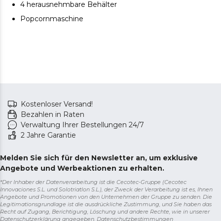
4 herausnehmbare Behälter
Popcornmaschine
Kostenloser Versand!
Bezahlen in Raten
Verwaltung Ihrer Bestellungen 24/7
2 Jahre Garantie
Melden Sie sich für den Newsletter an, um exklusive
Angebote und Werbeaktionen zu erhalten.
*Der Inhaber der Datenverarbeitung ist die Cecotec-Gruppe (Cecotec
Innovaciones S.L. und Solotriatlon S.L.), der Zweck der Verarbeitung ist es, Ihnen
Angebote und Promotionen von den Unternehmen der Gruppe zu senden. Die
Legitimationsgrundlage ist die ausdrückliche Zustimmung, und Sie haben das
Recht auf Zugang, Berichtigung, Löschung und andere Rechte, wie in unserer
Datenschutzerklärung angegeben.
Datenschutzbestimmungen