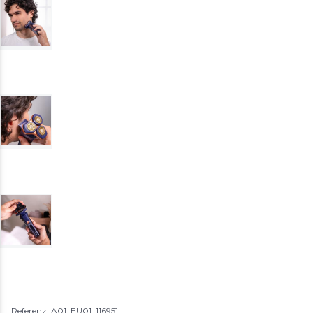
Referenz: A01_EU01_116951