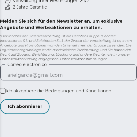
Verwaltung Ihrer Bestellungen 24/7
2 Jahre Garantie
Melden Sie sich für den Newsletter an, um exklusive
Angebote und Werbeaktionen zu erhalten.
*Der Inhaber der Datenverarbeitung ist die Cecotec-Gruppe (Cecotec
Innovaciones S.L. und Solotriatlon S.L.), der Zweck der Verarbeitung ist es, Ihnen
Angebote und Promotionen von den Unternehmen der Gruppe zu senden. Die
Legitimationsgrundlage ist die ausdrückliche Zustimmung, und Sie haben das
Recht auf Zugang, Berichtigung, Löschung und andere Rechte, wie in unserer
Datenschutzerklärung angegeben.
Datenschutzbestimmungen
Correo electrónico
Ich akzeptiere die
Bedingungen und Konditionen
Ich abonniere!