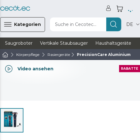
Kategorien
Suche in Cecotec...
DE
Saugroboter
Vertikale Staubsauger
Haushaltsgeräte
Körperpflege
Rasiergeräte
PrecisionCare Aluminium
Video ansehen
RABATTE