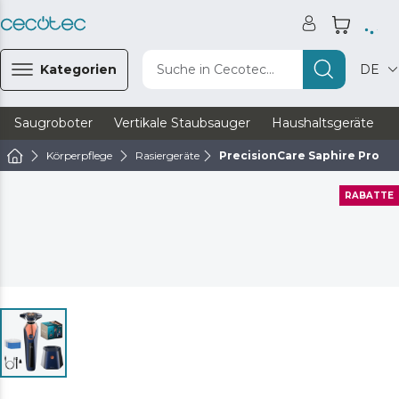
Kategorien
Suche in Cecotec...
DE
Saugroboter
Vertikale Staubsauger
Haushaltsgeräte
Körperpflege
Rasiergeräte
PrecisionCare Saphire Pro
RABATTE