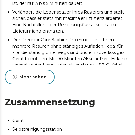
ist, der nur 3 bis 5 Minuten dauert.
Verlängert die Lebensdauer Ihres Rasierers und stellt
sicher, dass er stets mit maximaler Effizienz arbeitet.
Eine Nachfüllung der Reinigungsflüssigkeit ist im
Lieferumfang enthalten.
Der PrecisionCare Saphire Pro ermöglicht Ihnen
mehrere Rasuren ohne ständiges Aufladen. Ideal für
alle, die ständig unterwegs sind und ein zuverlässiges
Gerät benötigen. Mit 90 Minuten Akkulaufzeit. Er kann
sowohl an der Ladestation als auch per USB-C-Kabel
aufgeladen werden.
Mehr sehen
Sorgt für eine präzise und sanfte Rasur, selbst bei
dichtem Bartwuchs. Ihre Langlebigkeit und
Verschleißfestigkeit gewährleisten eine dauerhafte
Leistung. Klingen aus Titan.
Zusammensetzung
Passen Sie Ihre Rasur individuell an Ihre täglichen
Bedürfnisse an. Drei einstellbare Geschwindigkeiten.
Gerät
Ideal für unterwegs: Die Reisesicherung verhindert ein
versehentliches Einschalten im Gepäck. Die
Selbstreinigungsstation