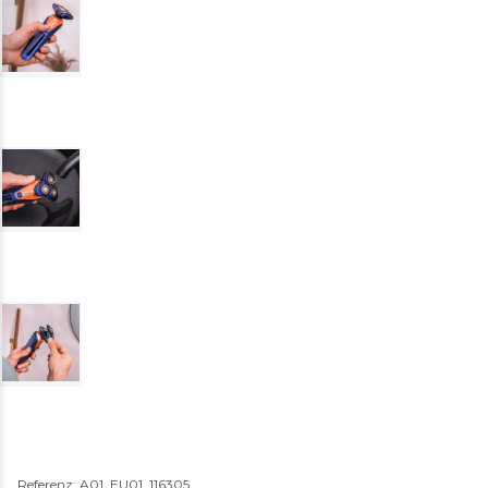
Referenz: A01_EU01_116305