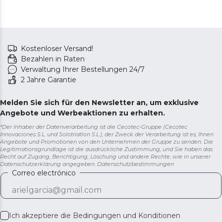
Kostenloser Versand!
Bezahlen in Raten
Verwaltung Ihrer Bestellungen 24/7
2 Jahre Garantie
Melden Sie sich für den Newsletter an, um exklusive
Angebote und Werbeaktionen zu erhalten.
*Der Inhaber der Datenverarbeitung ist die Cecotec-Gruppe (Cecotec
Innovaciones S.L. und Solotriatlon S.L.), der Zweck der Verarbeitung ist es, Ihnen
Angebote und Promotionen von den Unternehmen der Gruppe zu senden. Die
Legitimationsgrundlage ist die ausdrückliche Zustimmung, und Sie haben das
Recht auf Zugang, Berichtigung, Löschung und andere Rechte, wie in unserer
Datenschutzerklärung angegeben.
Datenschutzbestimmungen
Correo electrónico
Ich akzeptiere die
Bedingungen und Konditionen