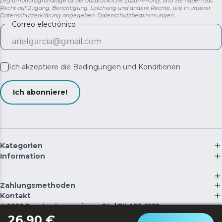
Legitimationsgrundlage ist die ausdrückliche Zustimmung, und Sie haben das
Recht auf Zugang, Berichtigung, Löschung und andere Rechte, wie in unserer
Datenschutzerklärung angegeben.
Datenschutzbestimmungen
Correo electrónico
Ich akzeptiere die
Bedingungen und Konditionen
Ich abonniere!
Kategorien
Information
Zahlungsmethoden
Kontakt
©
2026
Cecotec Innovaciones S.L. | RII-AEE: 5537
26,90 €