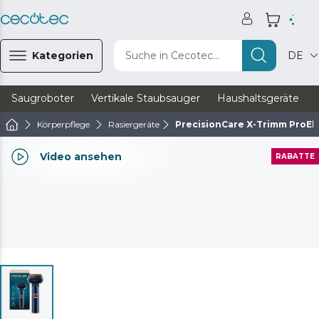
Kategorien
Suche in Cecotec...
DE
Saugroboter
Vertikale Staubsauger
Haushaltsgeräte
Körperpflege
Rasiergeräte
PrecisionCare X-Trimm ProEli
Video ansehen
RABATTE