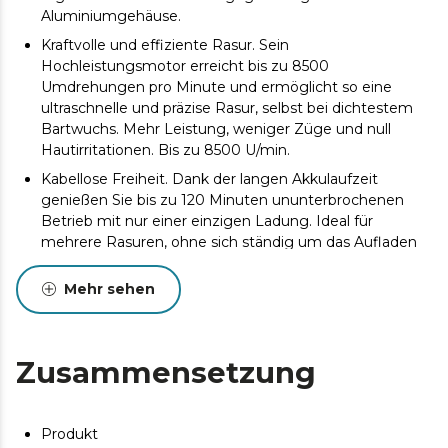
Aluminiumgehäuse.
Kraftvolle und effiziente Rasur. Sein
Hochleistungsmotor erreicht bis zu 8500
Umdrehungen pro Minute und ermöglicht so eine
ultraschnelle und präzise Rasur, selbst bei dichtestem
Bartwuchs. Mehr Leistung, weniger Züge und null
Hautirritationen. Bis zu 8500 U/min.
Kabellose Freiheit. Dank der langen Akkulaufzeit
genießen Sie bis zu 120 Minuten ununterbrochenen
Betrieb mit nur einer einzigen Ladung. Ideal für
mehrere Rasuren, ohne sich ständig um das Aufladen
sorgen zu müssen. 1300-mAh-Akku und bis zu 2
Stunden Akkulaufzeit.
Mehr sehen
Maximale Abdeckung bei jedem Zug. Die drei
beweglichen Hochpräzisionsklingen passen sich perfekt
den Konturen von Gesicht, Hals oder Kieferpartie an
Zusammensetzung
und gewährleisten so eine gleichmäßige, schnelle und
ziepfreie Rasur. 3 Klingen.
Rasur in Ihrem Tempo. Wählen Sie zwischen zwei
Produkt
verschiedenen Geschwindigkeiten, um Ihr