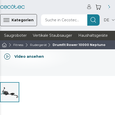
Kategorien
Suche in Cecotec...
DE
Saugroboter
Vertikale Staubsauger
Haushaltsgeräte
Fitness
Rudergerät
Drumfit Rower 10000 Neptuno
Video ansehen