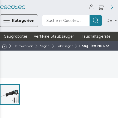
Kategorien
Suche in Cecotec...
DE
Saugroboter
Vertikale Staubsauger
Haushaltsgeräte
Heimwerken
Sägen
Säbelsägen
LongFlex 710 Pro