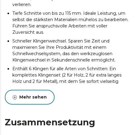
verlieren.
Tiefe Schnitte von bis zu 115 mm. Ideale Leistung, um
selbst die stärksten Materialien mühelos zu bearbeiten.
Führen Sie anspruchsvolle Arbeiten mit voller
Zuversicht aus.
Schneller Klingenwechsel. Sparen Sie Zeit und
maximieren Sie Ihre Produktivität mit einem
Schnellwechselsystem, das den werkzeuglosen
Klingenwechsel in Sekundenschnelle ermöglicht.
Enthält 6 Klingen für alle Arten von Schnitten: Ein
komplettes Klingenset (2 für Holz, 2 für extra langes
Holz und 2 für Metall), mit dem Sie sofort vielseitig
arbeiten können.
Ein Werkzeug, das maximale Vielseitigkeit bietet. Dank
Mehr sehen
der flexiblen, extra langen Klingen erreichen Sie selbst
die schwerst zugänglichen Ecken.
Drehbarer Griff für maximalen Komfort. Drehen Sie die
Zusammensetzung
Griffposition für komfortableres Arbeiten.