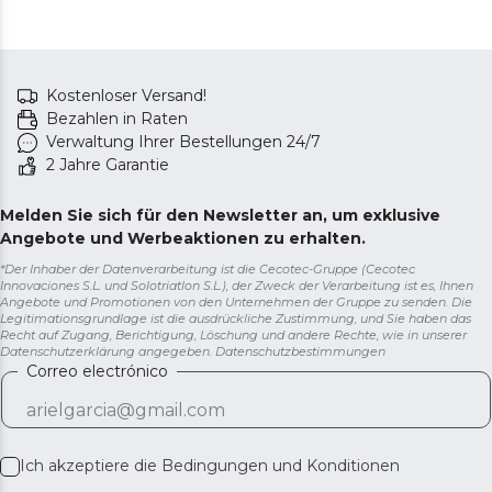
Kostenloser Versand!
Bezahlen in Raten
Verwaltung Ihrer Bestellungen 24/7
2 Jahre Garantie
Melden Sie sich für den Newsletter an, um exklusive
Angebote und Werbeaktionen zu erhalten.
*Der Inhaber der Datenverarbeitung ist die Cecotec-Gruppe (Cecotec
Innovaciones S.L. und Solotriatlon S.L.), der Zweck der Verarbeitung ist es, Ihnen
Angebote und Promotionen von den Unternehmen der Gruppe zu senden. Die
Legitimationsgrundlage ist die ausdrückliche Zustimmung, und Sie haben das
Recht auf Zugang, Berichtigung, Löschung und andere Rechte, wie in unserer
Datenschutzerklärung angegeben.
Datenschutzbestimmungen
Correo electrónico
Ich akzeptiere die
Bedingungen und Konditionen