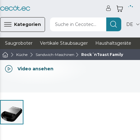
Kategorien
Suche in Cecotec...
DE
Saugroboter
Vertikale Staubsauger
Haushaltsgeräte
Küche
Sandwich-Maschinen
Rock´nToast Family
Video ansehen