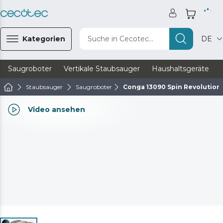
Kategorien
Suche in Cecotec...
DE
Saugroboter
Vertikale Staubsauger
Haushaltsgeräte
Staubsauger
Saugroboter
Conga 13090 Spin Revolutio
Video ansehen