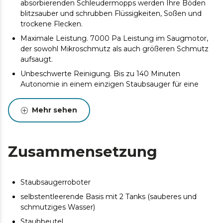
absorbierenden Schleudermopps werden Ihre Böden
blitzsauber und schrubben Flüssigkeiten, Soßen und
trockene Flecken.
Maximale Leistung. 7000 Pa Leistung im Saugmotor,
der sowohl Mikroschmutz als auch größeren Schmutz
aufsaugt.
Unbeschwerte Reinigung. Bis zu 140 Minuten
Autonomie in einem einzigen Staubsauger für eine
perfekte Reinigung. Und wenn der Akku des Roboters
leer ist, kehrt er automatisch zur Basis zurück, um sich
Mehr sehen
aufzuladen, und macht dann dort weiter, wo er
aufgehört hat, mit völlig sauberen Mopps.
Entwirrungsbürste aus Silikon*. Dank seines
Zusammensetzung
Silikondesigns ist er ideal für Haushalte mit Haustieren
geeignet, da er verhindert, dass die Haare unordentlich
werden.
Staubsaugerroboter
Die Basis ist völlig autonom. Die Basis entleert sich
selbst von Staub, reinigt die Mopps, trocknet sie und
selbstentleerende Basis mit 2 Tanks (sauberes und
fängt das Schmutzwasser nach der Reinigung auf.
schmutziges Wasser)
Maßgeschneiderte Reinigung. Definieren, planen und
Staubbeutel