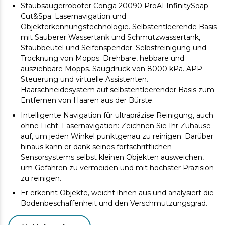
Staubsaugerroboter Conga 20090 ProAI InfinitySoap
Cut&Spa. Lasernavigation und
Objekterkennungstechnologie. Selbstentleerende Basis
mit Sauberer Wassertank und Schmutzwassertank,
Staubbeutel und Seifenspender. Selbstreinigung und
Trocknung von Mopps. Drehbare, hebbare und
ausziehbare Mopps. Saugdruck von 8000 kPa. APP-
Steuerung und virtuelle Assistenten.
Haarschneidesystem auf selbstentleerender Basis zum
Entfernen von Haaren aus der Bürste.
Intelligente Navigation für ultrapräzise Reinigung, auch
ohne Licht. Lasernavigation: Zeichnen Sie Ihr Zuhause
auf, um jeden Winkel punktgenau zu reinigen. Darüber
hinaus kann er dank seines fortschrittlichen
Sensorsystems selbst kleinen Objekten ausweichen,
um Gefahren zu vermeiden und mit höchster Präzision
zu reinigen.
Er erkennt Objekte, weicht ihnen aus und analysiert die
Bodenbeschaffenheit und den Verschmutzungsgrad.
Künstliche Intelligenz: Dank seines 3DIANA-Chips, der
Objekte wie Kabel, Socken, Schuhe usw. erkennt,