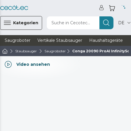
Kategorien
Suche in Cecotec...
DE
Saugroboter
Vertikale Staubsauger
Haushaltsgeräte
Staubsauger
Saugroboter
Conga 20090 ProAI InfinityS
Video ansehen