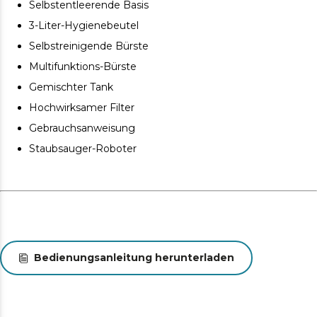
hygienische Beutel.
Selbstentleerende Basis
Er lässt sich über eine mobile App und virtuelle
3-Liter-Hygienebeutel
Assistenten steuern.
Selbstreinigende Bürste
Multifunktions-Bürste
Gemischter Tank
Hochwirksamer Filter
Gebrauchsanweisung
Staubsauger-Roboter
Bedienungsanleitung herunterladen