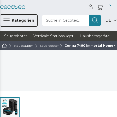
Kategorien
Suche in Cecotec...
DE
Saugroboter
Vertikale Staubsauger
Haushaltsgeräte
Staubsauger
Saugroboter
Conga 7490 Immortal Home G