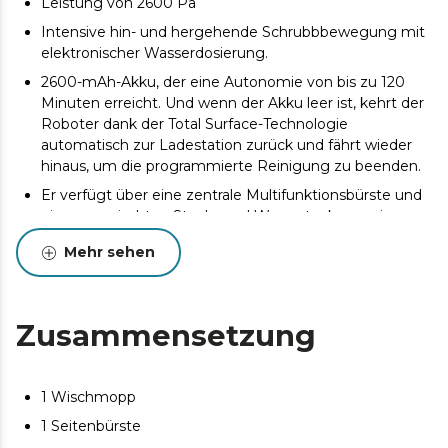
Leistung von 2600 Pa
Intensive hin- und hergehende Schrubbbewegung mit
elektronischer Wasserdosierung.
2600-mAh-Akku, der eine Autonomie von bis zu 120
Minuten erreicht. Und wenn der Akku leer ist, kehrt der
Roboter dank der Total Surface-Technologie
automatisch zur Ladestation zurück und fährt wieder
hinaus, um die programmierte Reinigung zu beenden.
Er verfügt über eine zentrale Multifunktionsbürste und
einen gemischten Staub- und Wassertank, um eine
gründliche Reinigung zu erzielen.
Mehr sehen
Der Staubsaugerbeutel hat ein Fassungsvermögen von
3 Litern, so dass Sie wochenlang keinen Staub mehr
anfassen müssen.
Zusammensetzung
Er verfügt über 6 Reinigungsmodi, mit denen sich der
Roboter an jeden Bedarf in Ihrem Zuhause anpassen
lässt.
1 Wischmopp
Die selbstentleerende Basis verfügt über ein
1 Seitenbürste
automatisches Sicherheitserkennungssystem für