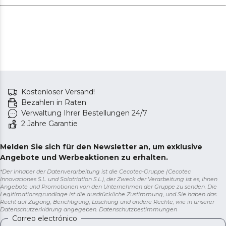
Kostenloser Versand!
Bezahlen in Raten
Verwaltung Ihrer Bestellungen 24/7
2 Jahre Garantie
Melden Sie sich für den Newsletter an, um exklusive
Angebote und Werbeaktionen zu erhalten.
*Der Inhaber der Datenverarbeitung ist die Cecotec-Gruppe (Cecotec
Innovaciones S.L. und Solotriatlon S.L.), der Zweck der Verarbeitung ist es, Ihnen
Angebote und Promotionen von den Unternehmen der Gruppe zu senden. Die
Legitimationsgrundlage ist die ausdrückliche Zustimmung, und Sie haben das
Recht auf Zugang, Berichtigung, Löschung und andere Rechte, wie in unserer
Datenschutzerklärung angegeben.
Datenschutzbestimmungen
Correo electrónico