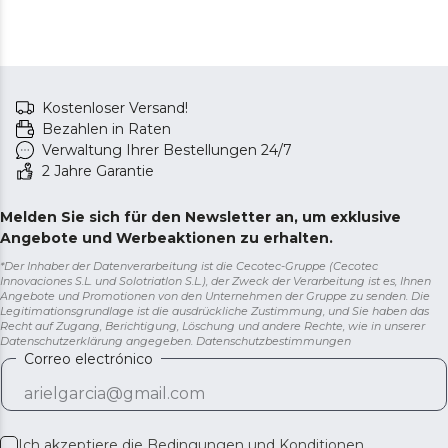
Kostenloser Versand!
Bezahlen in Raten
Verwaltung Ihrer Bestellungen 24/7
2 Jahre Garantie
Melden Sie sich für den Newsletter an, um exklusive
Angebote und Werbeaktionen zu erhalten.
*Der Inhaber der Datenverarbeitung ist die Cecotec-Gruppe (Cecotec
Innovaciones S.L. und Solotriatlon S.L.), der Zweck der Verarbeitung ist es, Ihnen
Angebote und Promotionen von den Unternehmen der Gruppe zu senden. Die
Legitimationsgrundlage ist die ausdrückliche Zustimmung, und Sie haben das
Recht auf Zugang, Berichtigung, Löschung und andere Rechte, wie in unserer
Datenschutzerklärung angegeben.
Datenschutzbestimmungen
Correo electrónico
Ich akzeptiere die
Bedingungen und Konditionen