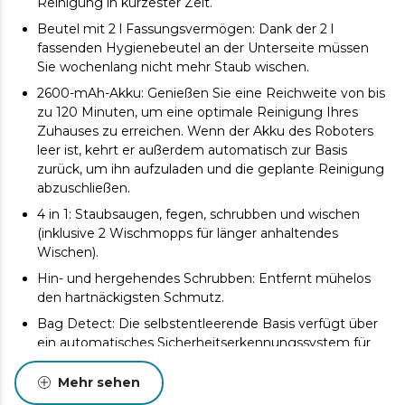
Reinigung in kürzester Zeit.
Beutel mit 2 l Fassungsvermögen: Dank der 2 l
fassenden Hygienebeutel an der Unterseite müssen
Sie wochenlang nicht mehr Staub wischen.
2600-mAh-Akku: Genießen Sie eine Reichweite von bis
zu 120 Minuten, um eine optimale Reinigung Ihres
Zuhauses zu erreichen. Wenn der Akku des Roboters
leer ist, kehrt er außerdem automatisch zur Basis
zurück, um ihn aufzuladen und die geplante Reinigung
abzuschließen.
4 in 1: Staubsaugen, fegen, schrubben und wischen
(inklusive 2 Wischmopps für länger anhaltendes
Wischen).
Hin- und hergehendes Schrubben: Entfernt mühelos
den hartnäckigsten Schmutz.
Bag Detect: Die selbstentleerende Basis verfügt über
ein automatisches Sicherheitserkennungssystem für
Hygienebeutel.
Mehr sehen
APP-Steuerung: Verwalten Sie den Conga von Ihrem