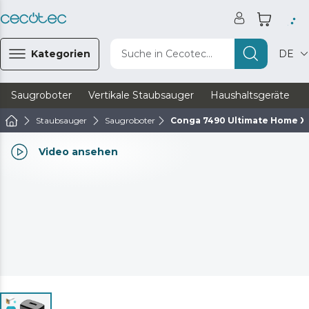
Kategorien
Suche in Cecotec...
DE
Saugroboter
Vertikale Staubsauger
Haushaltsgeräte
Staubsauger
Saugroboter
Conga 7490 Ultimate Home X
Video ansehen