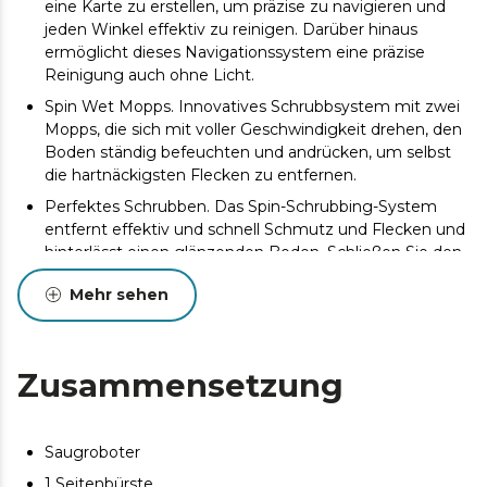
eine Karte zu erstellen, um präzise zu navigieren und
jeden Winkel effektiv zu reinigen. Darüber hinaus
ermöglicht dieses Navigationssystem eine präzise
Reinigung auch ohne Licht.
Spin Wet Mopps. Innovatives Schrubbsystem mit zwei
Mopps, die sich mit voller Geschwindigkeit drehen, den
Boden ständig befeuchten und andrücken, um selbst
die hartnäckigsten Flecken zu entfernen.
Perfektes Schrubben. Das Spin-Schrubbing-System
entfernt effektiv und schnell Schmutz und Flecken und
hinterlässt einen glänzenden Boden. Schließen Sie den
Conga an, vergessen Sie den Mopp und genießen Sie
Mehr sehen
einen glänzenden Boden.
10.000 Pa: Ultra-Leistung. Sein Ungravity-Motor sorgt
für eine Saugleistung von 10.000 Pa, eine Leistung, mit
der selbst extremer Schmutz auf jeder Oberfläche,
Zusammensetzung
selbst auf hohen Teppichen, aufgesaugt werden kann.
Bis zu 240 m2 ohne Unterbrechungen. Dank seines
5200-mAh-Akkus ist er ideal für größere Haushalte
Saugroboter
geeignet. Er kann 240 Minuten lang staubsaugen und
1 Seitenbürste