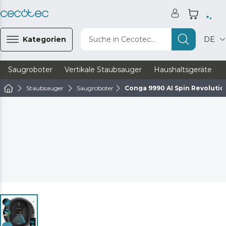
Kategorien
Suche in Cecotec...
DE
Saugroboter
Vertikale Staubsauger
Haushaltsgeräte
Staubsauger
Saugroboter
Conga 9990 AI Spin Revolutio