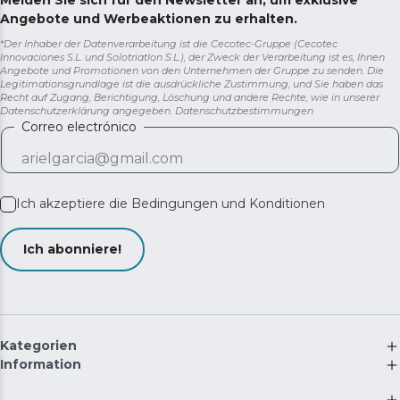
Melden Sie sich für den Newsletter an, um exklusive
Angebote und Werbeaktionen zu erhalten.
*Der Inhaber der Datenverarbeitung ist die Cecotec-Gruppe (Cecotec
Innovaciones S.L. und Solotriatlon S.L.), der Zweck der Verarbeitung ist es, Ihnen
Angebote und Promotionen von den Unternehmen der Gruppe zu senden. Die
Legitimationsgrundlage ist die ausdrückliche Zustimmung, und Sie haben das
Recht auf Zugang, Berichtigung, Löschung und andere Rechte, wie in unserer
Datenschutzerklärung angegeben.
Datenschutzbestimmungen
Correo electrónico
Ich akzeptiere die
Bedingungen und Konditionen
Ich abonniere!
Kategorien
Information