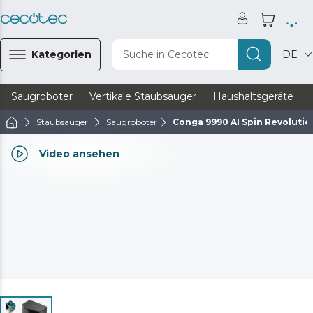
Kategorien
Suche in Cecotec...
DE
Saugroboter
Vertikale Staubsauger
Haushaltsgeräte
Staubsauger
Saugroboter
Conga 9990 AI Spin Revoluti
Video ansehen