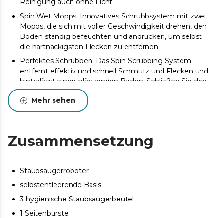
Reinigung auch ohne Licht.
Spin Wet Mopps. Innovatives Schrubbsystem mit zwei
Mopps, die sich mit voller Geschwindigkeit drehen, den
Boden ständig befeuchten und andrücken, um selbst
die hartnäckigsten Flecken zu entfernen.
Perfektes Schrubben. Das Spin-Scrubbing-System
entfernt effektiv und schnell Schmutz und Flecken und
hinterlässt einen glänzenden Boden. Schließen Sie den
Conga an, vergessen Sie den Mopp und genießen Sie
Mehr sehen
einen glänzenden Boden.
10.000 Pa: Ultra-Leistung. Sein Ungravity-Motor sorgt
für eine Saugleistung von 10.000 Pa, eine Leistung, mit
der selbst extremer Schmutz auf jeder Oberfläche,
Zusammensetzung
selbst auf hohen Teppichen, aufgesaugt werden kann.
Bis zu 240 m2 ohne Unterbrechungen. Dank seines
5200-mAh-Akkus ist er ideal für größere Haushalte
Staubsaugerroboter
geeignet. Er kann 240 Minuten lang saugen und 200
selbstentleerende Basis
Minuten lang schrubben, um eine vollständige
3 hygienische Staubsaugerbeutel
Reinigung ohne Unterbrechung zu gewährleisten.
Außerdem kann er dank seiner großen Autonomie im
1 Seitenbürste