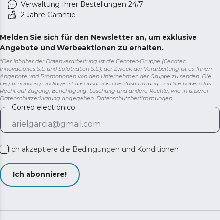
Verwaltung Ihrer Bestellungen 24/7
2 Jahre Garantie
Melden Sie sich für den Newsletter an, um exklusive
Angebote und Werbeaktionen zu erhalten.
*Der Inhaber der Datenverarbeitung ist die Cecotec-Gruppe (Cecotec
Innovaciones S.L. und Solotriatlon S.L.), der Zweck der Verarbeitung ist es, Ihnen
Angebote und Promotionen von den Unternehmen der Gruppe zu senden. Die
Legitimationsgrundlage ist die ausdrückliche Zustimmung, und Sie haben das
Recht auf Zugang, Berichtigung, Löschung und andere Rechte, wie in unserer
Datenschutzerklärung angegeben.
Datenschutzbestimmungen
Correo electrónico
Ich akzeptiere die
Bedingungen und Konditionen
Ich abonniere!