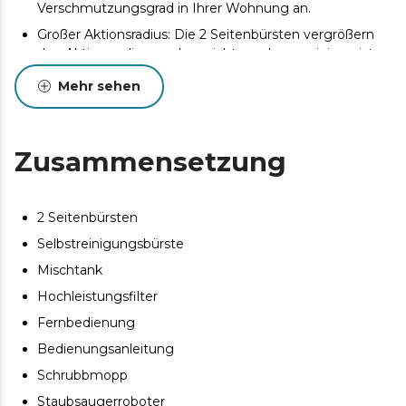
Verschmutzungsgrad in Ihrer Wohnung an.
Großer Aktionsradius: Die 2 Seitenbürsten vergrößern
den Aktionsradius, so dass nichts mehr zu reinigen ist.
iWater: Intelligentes Schrubben mit 3
Mehr sehen
Wasserdurchflussstufen (Niedrig und Hoch)
APP und Fernbedienung: Steuern Sie den Roboter
über Ihr Smartphone mit der CECOTEC-App und auch
Zusammensetzung
über die Fernbedienung.
2 Seitenbürsten
Selbstreinigungsbürste
Mischtank
Hochleistungsfilter
Fernbedienung
Bedienungsanleitung
Schrubbmopp
Staubsaugerroboter