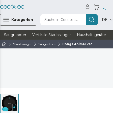
Kategorien
Suche in Cecotec...
DE
Saugroboter
Vertikale Staubsauger
Haushaltsgeräte
Staubsauger
Saugroboter
Conga Animal Pro