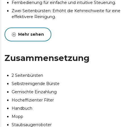
Fernbedienung für einfache und intuitive Steuerung.
Zwei Seitenbürsten: Erhöht die Kehrreichweite für eine
effektivere Reinigung.
5 Reinigungsprogramme: Auto, Zufall, Kanten, Spirale
und manuell.
Mehr sehen
ForceClean 1700 Pa: maximiert seine große Saugkraft.
Saugmund ohne zentrale Bürste, um Verwicklungen zu
vermeiden.
Zusammensetzung
2 Seitenbürsten
Selbstreinigende Bürste
Gemischte Einzahlung
Hocheffizienter Filter
Handbuch
Mopp
Staubsaugerroboter