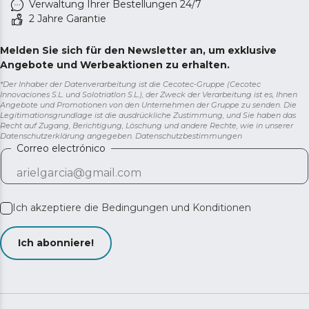
Verwaltung Ihrer Bestellungen 24/7
2 Jahre Garantie
Melden Sie sich für den Newsletter an, um exklusive
Angebote und Werbeaktionen zu erhalten.
*Der Inhaber der Datenverarbeitung ist die Cecotec-Gruppe (Cecotec
Innovaciones S.L. und Solotriatlon S.L.), der Zweck der Verarbeitung ist es, Ihnen
Angebote und Promotionen von den Unternehmen der Gruppe zu senden. Die
Legitimationsgrundlage ist die ausdrückliche Zustimmung, und Sie haben das
Recht auf Zugang, Berichtigung, Löschung und andere Rechte, wie in unserer
Datenschutzerklärung angegeben.
Datenschutzbestimmungen
Correo electrónico
Ich akzeptiere die
Bedingungen und Konditionen
Ich abonniere!