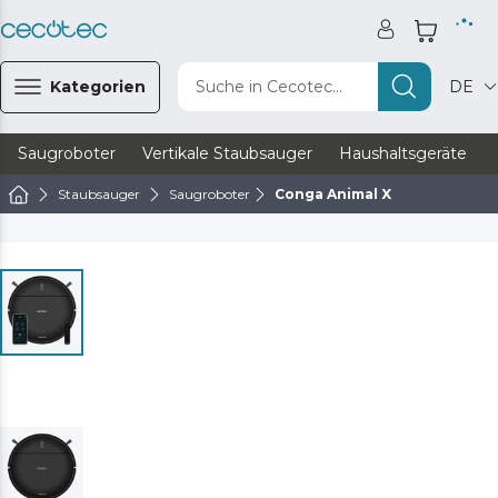
Kategorien
Suche in Cecotec...
DE
Saugroboter
Vertikale Staubsauger
Haushaltsgeräte
Staubsauger
Saugroboter
Conga Animal X