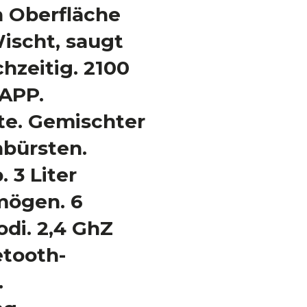
 Oberfläche
ischt, saugt
chzeitig. 2100
 APP.
te. Gemischter
nbürsten.
 3 Liter
mögen. 6
di. 2,4 GhZ
etooth-
.