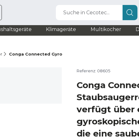
Suche in Cecotec...
shaltsgeräte
Klimageräte
Multikocher
D
r
Conga Connected Gyro
Referenz: 08605
Conga Conne
Staubsaugerr
verfügt über 
gyroskopisch
die eine saub