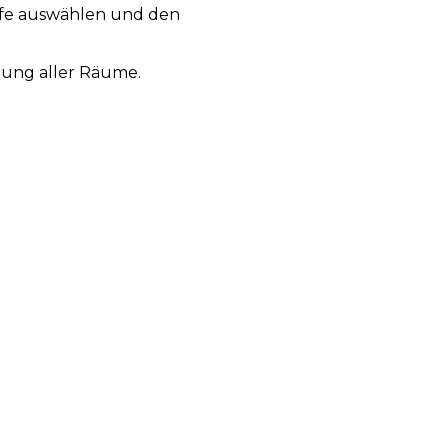
ufe auswählen und den
gung aller Räume.
den Roboter zu seiner Basis
ortzusetzen, wo er aufgehört
ten und Silikonkautschuk zur