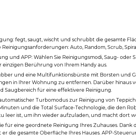
gung: fegt, saugt, wischt und schrubbt die gesamte Fläch
re Reinigungsanforderungen: Auto, Random, Scrub, Spir
ng und APP: Wählen Sie Reinigungsmodi, Saug- oder S
ner einzigen Berührung von Ihrem Handy aus.
ubber und eine Multifunktionsbürste mit Borsten und G
en in Ihrer Wohnung zu entfernen. Darüber hinaus ve
 Saugbereich für eine effektivere Reinigung.
automatischer Turbomodus zur Reinigung von Teppiche
 Minuten und die Total Surface-Technologie, die den Rob
 leer ist, um ihn wieder aufzuladen, und macht dort we
e für eine geordnete Reinigung Ihres Zuhauses. Dank d
t er die gesamte Oberfläche Ihres Hauses. APP-Steuer