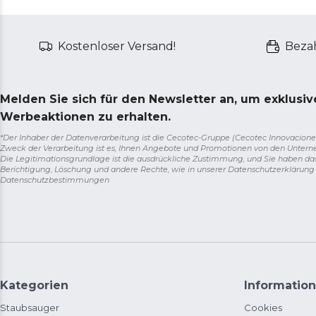
Kostenloser Versand!
Bezah
Melden Sie sich für den Newsletter an, um exklusi
Werbeaktionen zu erhalten.
*Der Inhaber der Datenverarbeitung ist die Cecotec-Gruppe (Cecotec Innovaciones S.
Zweck der Verarbeitung ist es, Ihnen Angebote und Promotionen von den Unter
Die Legitimationsgrundlage ist die ausdrückliche Zustimmung, und Sie haben da
Berichtigung, Löschung und andere Rechte, wie in unserer Datenschutzerklärun
Datenschutzbestimmungen
Kategorien
Information
Staubsauger
Cookies