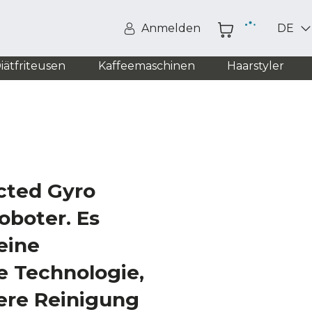
Anmelden
DE
iätfriteusen
Kaffeemaschinen
Haarstyler
cted Gyro
oboter. Es
eine
e Technologie,
ere Reinigung