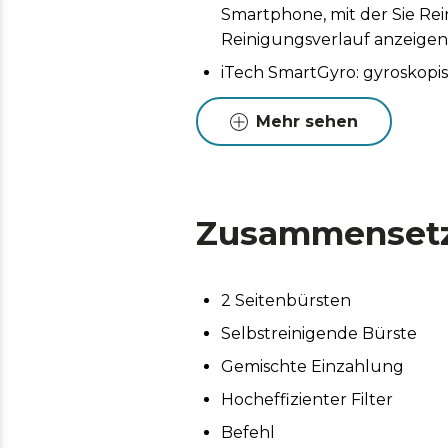
Smartphone, mit der Sie R
Reinigungsverlauf anzeige
iTech SmartGyro: gyroskopis
2600-mAh-Batterie: bis zu 1
Mehr sehen
zurückbringt, wenn der Akku
hat.
ForceClean 2100 Pa System: 
Brush Pro: Multifunktionsbü
Zusammenset
Entfernung aller Arten von
AutoCharge: Automatische B
2 Seitenbürsten
Selbstreinigende Bürste
Gemischte Einzahlung
Hocheffizienter Filter
Befehl