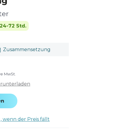
ng
ter
24-72 Std.
Zusammensetzung
ive MwSt.
erunterladen
en
 wenn der Preis fällt