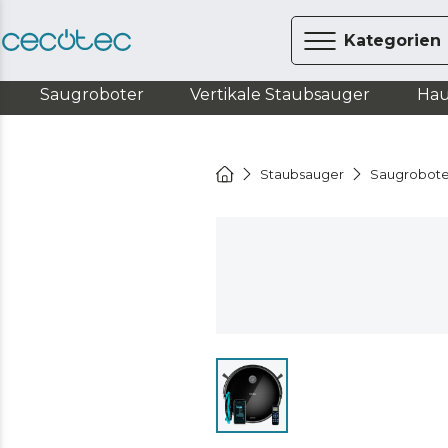
Kategorien
Saugroboter
Vertikale Staubsauger
Hau
Staubsauger
Saugrobote