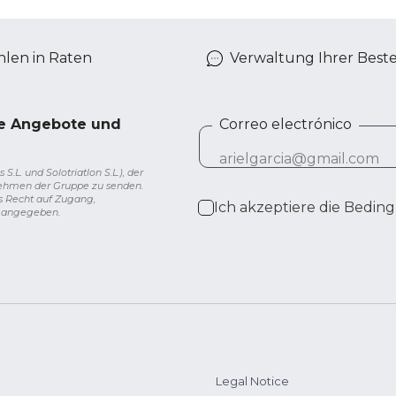
len in Raten
Verwaltung Ihrer Best
ve Angebote und
Correo electrónico
L. und Solotriatlon S.L.), der
nehmen der Gruppe zu senden.
s Recht auf Zugang,
Ich akzeptiere die
Beding
g angegeben.
Legal Notice