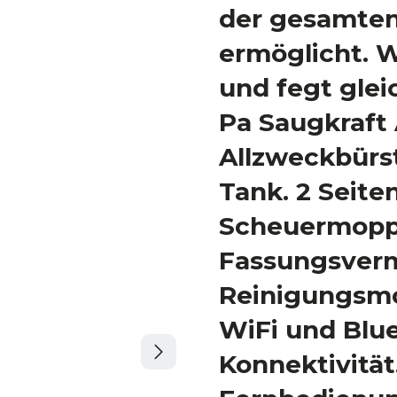
der gesamten
ermöglicht. W
und fegt glei
Pa Saugkraft
Allzweckbürs
Tank. 2 Seite
Scheuermopp.
Fassungsver
Reinigungsmo
WiFi und Blu
Konnektivität