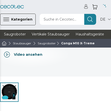
Kategorien
Suche in Cecotec...
DE
Saugroboter
Vertikale Staubsauger
Haushaltsgeräte
Staubsauger
Saugroboter
Conga M10 X-Treme
Video ansehen