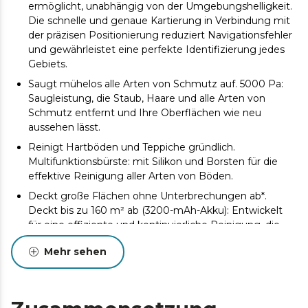
ermöglicht, unabhängig von der Umgebungshelligkeit.
Die schnelle und genaue Kartierung in Verbindung mit
der präzisen Positionierung reduziert Navigationsfehler
und gewährleistet eine perfekte Identifizierung jedes
Gebiets.
Saugt mühelos alle Arten von Schmutz auf. 5000 Pa:
Saugleistung, die Staub, Haare und alle Arten von
Schmutz entfernt und Ihre Oberflächen wie neu
aussehen lässt.
Reinigt Hartböden und Teppiche gründlich.
Multifunktionsbürste: mit Silikon und Borsten für die
effektive Reinigung aller Arten von Böden.
Deckt große Flächen ohne Unterbrechungen ab*.
Deckt bis zu 160 m² ab (3200-mAh-Akku): Entwickelt
für eine effiziente und kontinuierliche Reinigung, die
eine vollständige Abdeckung gewährleistet, ohne dass
Mehr sehen
eine Pause zum Aufladen des Akkus erforderlich ist.
*Gemäß den im Labor durchgeführten Tests. Die
tatsächliche Leistungsfähigkeit variiert je nach
Haushaltsverteilung.