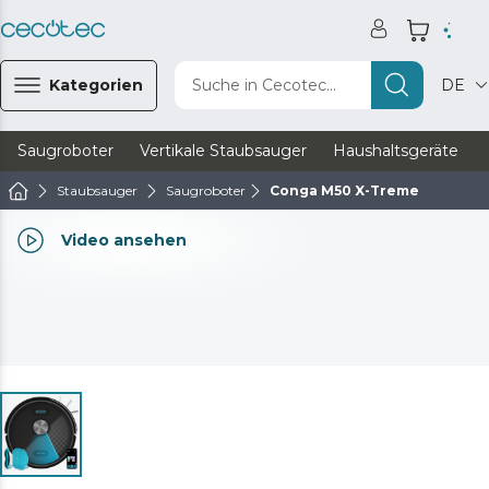
Kategorien
Suche in Cecotec...
DE
Saugroboter
Vertikale Staubsauger
Haushaltsgeräte
Staubsauger
Saugroboter
Conga M50 X-Treme
Video ansehen