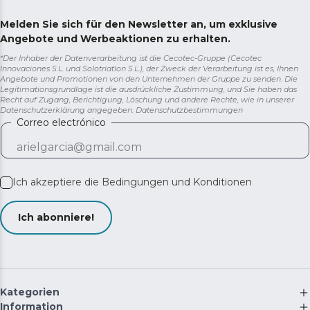
Melden Sie sich für den Newsletter an, um exklusive
Angebote und Werbeaktionen zu erhalten.
*Der Inhaber der Datenverarbeitung ist die Cecotec-Gruppe (Cecotec
Innovaciones S.L. und Solotriatlon S.L.), der Zweck der Verarbeitung ist es, Ihnen
Angebote und Promotionen von den Unternehmen der Gruppe zu senden. Die
Legitimationsgrundlage ist die ausdrückliche Zustimmung, und Sie haben das
Recht auf Zugang, Berichtigung, Löschung und andere Rechte, wie in unserer
Datenschutzerklärung angegeben.
Datenschutzbestimmungen
Correo electrónico
Ich akzeptiere die
Bedingungen und Konditionen
Ich abonniere!
Kategorien
Information