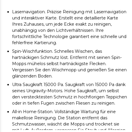
Lasernavigation. Präzise Reinigung mit Lasernavigation
und interaktiver Karte. Erstellt eine detaillierte Karte
Ihres Zuhauses, um jede Ecke exakt zu reinigen,
unabhängig von den Lichtverhältnissen. Ihre
fortschrittliche Technologie garantiert eine schnelle und
fehlerfreie Kartierung.
Spin-Wischfunktion. Schnelles Wischen, das
hartnäckigen Schmutz löst. Entfernt mit seinen Spin-
Mopps mühelos selbst hartnäckigste Flecken.
Vergessen Sie den Wischmopp und genießen Sie einen
glänzenden Boden.
Ultra Saugkraft 15000 Pa. Saugkraft von 15000 Pa dank
seines Ungravity-Motors. Hohe Saugkraft, um selbst
den verstecktesten Schmutz in hochflorigen Teppichen
oder in tiefen Fugen zwischen Fliesen zu reinigen.
All-in Home-Station. Vollständige Wartung für eine
makellose Reinigung. Die Station entfernt das
Schmutzwasser, wäscht die Mopps und trocknet sie
mit Luft. Außerdem, vergessen Sie Staub und Allergien