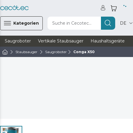
Kategorien
Suche in Cecotec...
DE
Saugroboter
Vertikale Staubsauger
Haushaltsgeräte
Staubsauger
Saugroboter
Conga X50