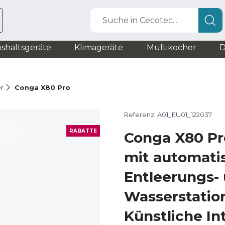
Suche in Cecotec...
shaltsgeräte
Klimageräte
Multikocher
D
r
Conga X80 Pro
Referenz: A01_EU01_122037
RABATTE
Conga X80 Pr
mit automati
Entleerungs-
Wasserstation
Künstliche Int