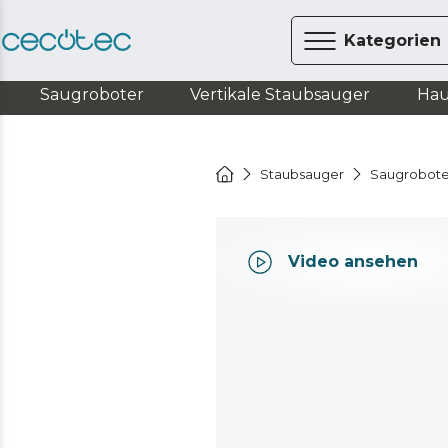
Kategorien
Saugroboter
Vertikale Staubsauger
Hau
Staubsauger
Saugrobote
Video ansehen