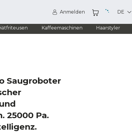
Anmelden
DE
iätfriteusen
Kaffeemaschinen
Haarstyler
o Saugroboter
scher
 und
. 25000 Pa.
elligenz.