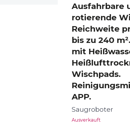
Ausfahrbare 
rotierende W
Reichweite p
bis zu 240 m²
mit Heißwass
Heißlufttroc
Wischpads.
Reinigungsmit
APP.
Saugroboter
Ausverkauft