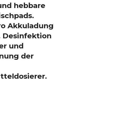
und hebbare
ischpads.
ro Akkuladung
. Desinfektion
er und
knung der
teldosierer.