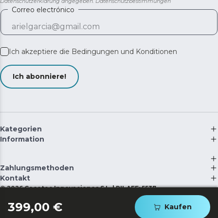
Datenschutzerklärung angegeben.
Datenschutzbestimmungen
aufgeladen ist, setzt er den Reinigungsvorgang genau
Correo electrónico
dort fort, wo er unterbrochen wurde, um die geplante
Reinigung abzuschließen.
Schnelle und einfache Verknüpfung. Das Modell ist mit
Dual-Band-WLAN (2,4 & 5 GHz) und Bluetooth
Ich akzeptiere die
Bedingungen und Konditionen
ausgestattet, um eine schnelle und stabile Verbindung
zu Ihrem Heimnetzwerk und Ihren Geräten zu
Ich abonniere!
gewährleisten.
Kategorien
Information
Zahlungsmethoden
Kontakt
©
2026
Cecotec Innovaciones S.L. | RII-AEE: 5537
399,00 €
Kaufen