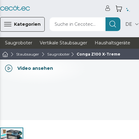
Kategorien
Suche in Cecotec...
DE
Saugroboter
Vertikale Staubsauger
Haushaltsgeräte
Staubsauger
Saugroboter
Conga Z100 X-Treme
Video ansehen