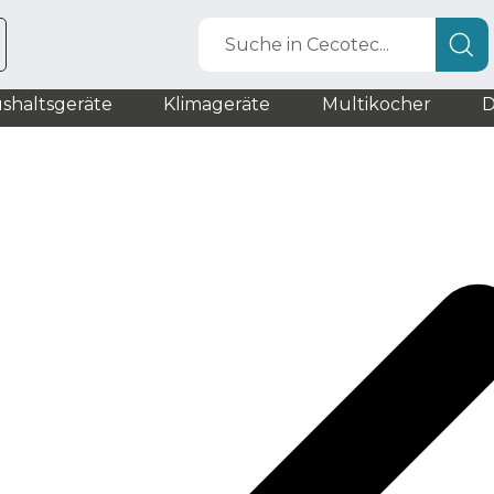
Suche in Cecotec...
shaltsgeräte
Klimageräte
Multikocher
D