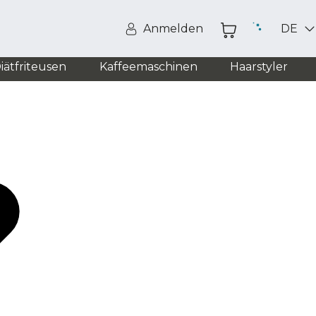
Anmelden
DE
iätfriteusen
Kaffeemaschinen
Haarstyler