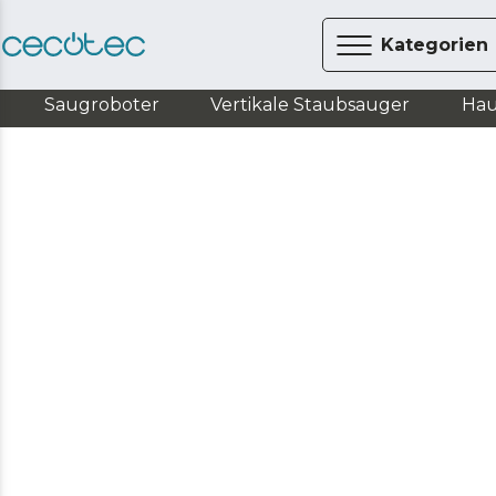
Kategorien
Saugroboter
Vertikale Staubsauger
Hau