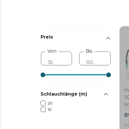
Preis
Von
Bis
H
Schlauchlänge (m)
3
20
S
10
S
8
Te
Au
T