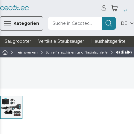
Kategorien
Suche in Cecotec...
DE
Saugroboter
Vertikale Staubsauger
Haushaltsgeräte
Heimwerken
Schleifmaschinen und Radialschleifer
RadialPo