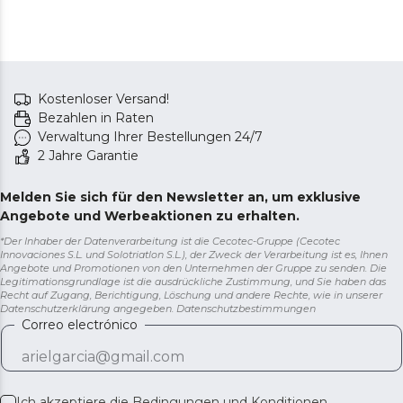
Kostenloser Versand!
Bezahlen in Raten
Verwaltung Ihrer Bestellungen 24/7
2 Jahre Garantie
Melden Sie sich für den Newsletter an, um exklusive
Angebote und Werbeaktionen zu erhalten.
*Der Inhaber der Datenverarbeitung ist die Cecotec-Gruppe (Cecotec
Innovaciones S.L. und Solotriatlon S.L.), der Zweck der Verarbeitung ist es, Ihnen
Angebote und Promotionen von den Unternehmen der Gruppe zu senden. Die
Legitimationsgrundlage ist die ausdrückliche Zustimmung, und Sie haben das
Recht auf Zugang, Berichtigung, Löschung und andere Rechte, wie in unserer
Datenschutzerklärung angegeben.
Datenschutzbestimmungen
Correo electrónico
Ich akzeptiere die
Bedingungen und Konditionen