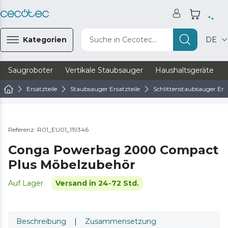
Kategorien
Suche in Cecotec...
DE
Saugroboter
Vertikale Staubsauger
Haushaltsgeräte
Ersatzteile
Staubsauger Ersatzteile
Schlittenstaubsauger Ersa
Referenz: R01_EU01_119346
Conga Powerbag 2000 Compact
Plus Möbelzubehör
Auf Lager
Versand in 24-72 Std.
Beschreibung
|
Zusammensetzung