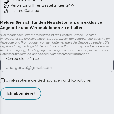
Bezahlen in Raten
Verwaltung Ihrer Bestellungen 24/7
2 Jahre Garantie
Melden Sie sich für den Newsletter an, um exklusive
Angebote und Werbeaktionen zu erhalten.
*Der Inhaber der Datenverarbeitung ist die Cecotec-Gruppe (Cecotec
Innovaciones S.L. und Solotriatlon S.L.), der Zweck der Verarbeitung ist es, Ihnen
Angebote und Promotionen von den Unternehmen der Gruppe zu senden. Die
Legitimationsgrundlage ist die ausdrückliche Zustimmung, und Sie haben das
Recht auf Zugang, Berichtigung, Löschung und andere Rechte, wie in unserer
Datenschutzerklärung angegeben.
Datenschutzbestimmungen
Correo electrónico
Ich akzeptiere die
Bedingungen und Konditionen
Ich abonniere!