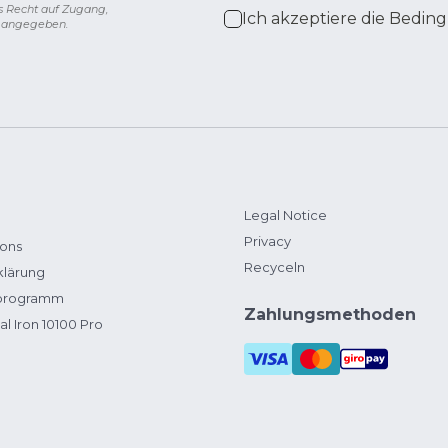
s Recht auf Zugang,
Ich akzeptiere die
Beding
g angegeben.
Legal Notice
Privacy
ions
Recyceln
klärung
zprogramm
Zahlungsmethoden
al Iron 10100 Pro