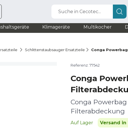
Suche in Cecotec...
shaltsgeräte
Klimageräte
Multikocher
D
rsatzteile
Schlittenstaubsauger Ersatzteile
Conga Powerbag 
Referenz: 77542
Conga Power
Filterabdeck
Conga Powerbag
Filterabdeckung
Auf Lager
Versand in 