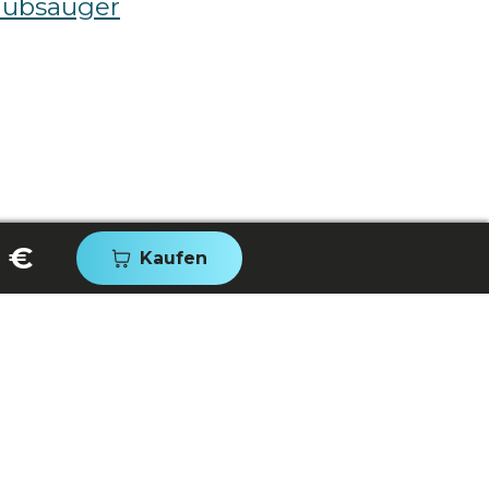
aubsauger
 €
Kaufen