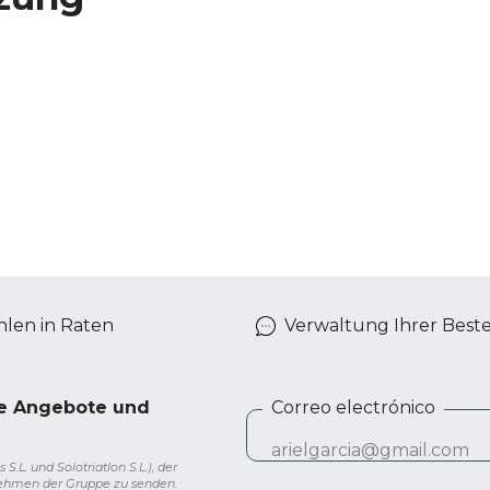
len in Raten
Verwaltung Ihrer Best
ve Angebote und
Correo electrónico
L. und Solotriatlon S.L.), der
nehmen der Gruppe zu senden.