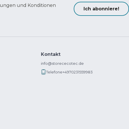
ungen und Konditionen
Ich abonniere!
Kontakt
info@storececotec.de
Telefone
+4970231559983