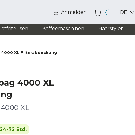
Anmelden
DE
iätfriteusen
Kaffeemaschinen
Haarstyler
4000 XL Filterabdeckung
bag 4000 XL
ung
 4000 XL
24-72 Std.