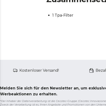
1 Tpa-Filter
Kostenloser Versand!
Bezah
Melden Sie sich für den Newsletter an, um exklusi
Werbeaktionen zu erhalten.
*Der Inhaber der Datenverarbeitung ist die Cecotec-Gruppe (Cecotec Innovaciones S.
Zweck der Verarbeitung ist es, Ihnen Angebote und Promotionen von den Unter