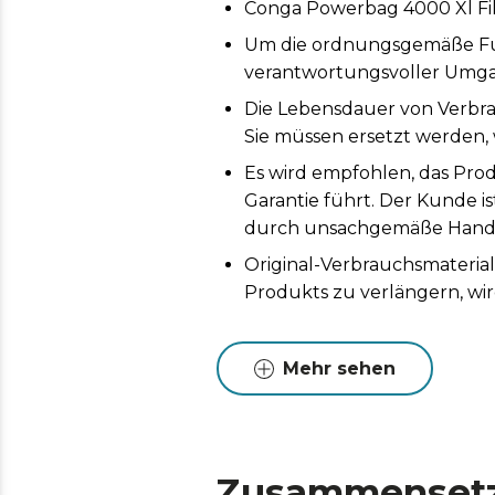
Conga Powerbag 4000 Xl F
Um die ordnungsgemäße Funk
verantwortungsvoller Umga
Die Lebensdauer von Verbr
Sie müssen ersetzt werden, 
Es wird empfohlen, das Prod
Garantie führt. Der Kunde i
durch unsachgemäße Handh
Original-Verbrauchsmaterial
Produkts zu verlängern, wi
Mehr sehen
Zusammenset