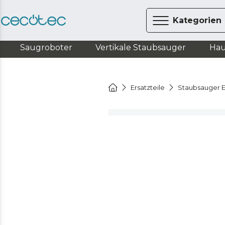
Kategorien
Saugroboter
Vertikale Staubsauger
Hau
Ersatzteile
Staubsauger E