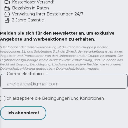
Kostenloser Versand!
Bezahlen in Raten
Verwaltung Ihrer Bestellungen 24/7
2 Jahre Garantie
Melden Sie sich für den Newsletter an, um exklusive
Angebote und Werbeaktionen zu erhalten.
*Der Inhaber der Datenverarbeitung ist die Cecotec-Gruppe (Cecotec
Innovaciones S.L. und Solotriatlon S.L.), der Zweck der Verarbeitung ist es, Ihnen
Angebote und Promotionen von den Unternehmen der Gruppe zu senden. Die
Legitimationsgrundlage ist die ausdrückliche Zustimmung, und Sie haben das
Recht auf Zugang, Berichtigung, Löschung und andere Rechte, wie in unserer
Datenschutzerklärung angegeben.
Datenschutzbestimmungen
Correo electrónico
Ich akzeptiere die
Bedingungen und Konditionen
Ich abonniere!