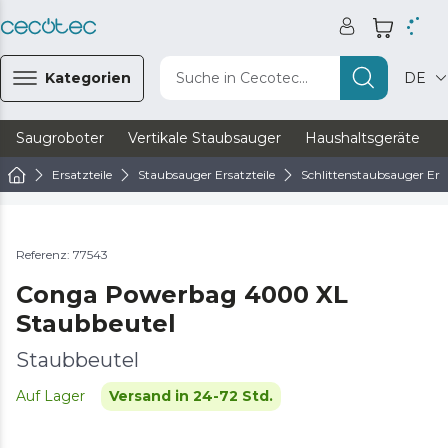
Kategorien
Suche in Cecotec...
DE
Saugroboter
Vertikale Staubsauger
Haushaltsgeräte
Ersatzteile
Staubsauger Ersatzteile
Schlittenstaubsauger Ersa
Referenz: 77543
Conga Powerbag 4000 XL
Staubbeutel
Staubbeutel
Auf Lager
Versand in 24-72 Std.