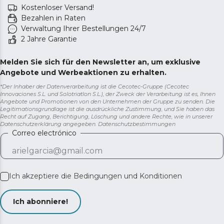
Kostenloser Versand!
Bezahlen in Raten
Verwaltung Ihrer Bestellungen 24/7
2 Jahre Garantie
Melden Sie sich für den Newsletter an, um exklusive
Angebote und Werbeaktionen zu erhalten.
*Der Inhaber der Datenverarbeitung ist die Cecotec-Gruppe (Cecotec
Innovaciones S.L. und Solotriatlon S.L.), der Zweck der Verarbeitung ist es, Ihnen
Angebote und Promotionen von den Unternehmen der Gruppe zu senden. Die
Legitimationsgrundlage ist die ausdrückliche Zustimmung, und Sie haben das
Recht auf Zugang, Berichtigung, Löschung und andere Rechte, wie in unserer
Datenschutzerklärung angegeben.
Datenschutzbestimmungen
Correo electrónico
Ich akzeptiere die
Bedingungen und Konditionen
Ich abonniere!