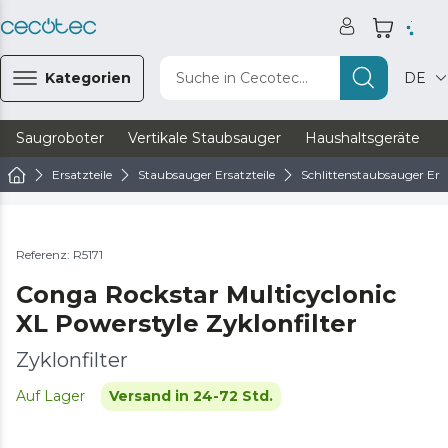
Kategorien
Suche in Cecotec...
DE
Saugroboter
Vertikale Staubsauger
Haushaltsgeräte
Ersatzteile
Staubsauger Ersatzteile
Schlittenstaubsauger Ersa
Referenz: R5171
Conga Rockstar Multicyclonic
XL Powerstyle Zyklonfilter
Zyklonfilter
Auf Lager
Versand in 24-72 Std.