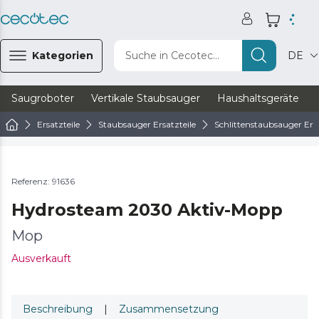
Kategorien
Suche in Cecotec...
DE
Saugroboter
Vertikale Staubsauger
Haushaltsgeräte
Ersatzteile
Staubsauger Ersatzteile
Schlittenstaubsauger Ersa
Referenz: 91636
Hydrosteam 2030 Aktiv-Mopp
Mop
Ausverkauft
Beschreibung
|
Zusammensetzung