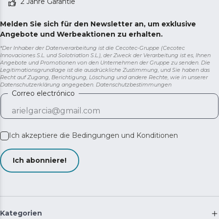
2 Jahre Garantie
Melden Sie sich für den Newsletter an, um exklusive
Angebote und Werbeaktionen zu erhalten.
*Der Inhaber der Datenverarbeitung ist die Cecotec-Gruppe (Cecotec
Innovaciones S.L. und Solotriatlon S.L.), der Zweck der Verarbeitung ist es, Ihnen
Angebote und Promotionen von den Unternehmen der Gruppe zu senden. Die
Legitimationsgrundlage ist die ausdrückliche Zustimmung, und Sie haben das
Recht auf Zugang, Berichtigung, Löschung und andere Rechte, wie in unserer
Datenschutzerklärung angegeben.
Datenschutzbestimmungen
Correo electrónico
Ich akzeptiere die
Bedingungen und Konditionen
Ich abonniere!
Kategorien