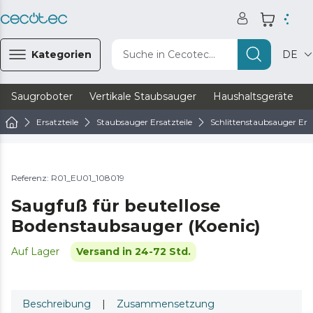
Kategorien
Suche in Cecotec...
DE
Saugroboter
Vertikale Staubsauger
Haushaltsgeräte
Ersatzteile
Staubsauger Ersatzteile
Schlittenstaubsauger Ersa
Referenz: R01_EU01_108019
Saugfuß für beutellose
Bodenstaubsauger (Koenic)
Auf Lager
Versand in 24-72 Std.
Beschreibung
|
Zusammensetzung