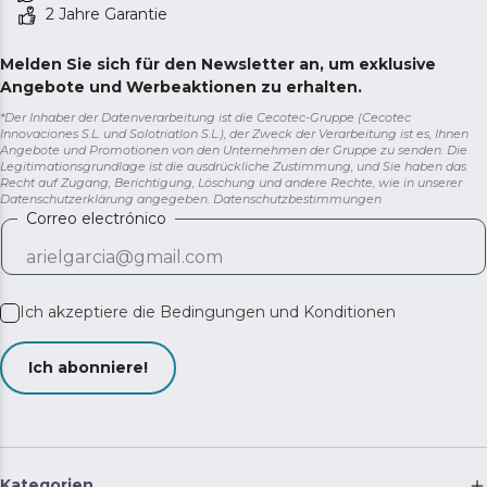
2 Jahre Garantie
Melden Sie sich für den Newsletter an, um exklusive
Angebote und Werbeaktionen zu erhalten.
*Der Inhaber der Datenverarbeitung ist die Cecotec-Gruppe (Cecotec
Innovaciones S.L. und Solotriatlon S.L.), der Zweck der Verarbeitung ist es, Ihnen
Angebote und Promotionen von den Unternehmen der Gruppe zu senden. Die
Legitimationsgrundlage ist die ausdrückliche Zustimmung, und Sie haben das
Recht auf Zugang, Berichtigung, Löschung und andere Rechte, wie in unserer
Datenschutzerklärung angegeben.
Datenschutzbestimmungen
Correo electrónico
Ich akzeptiere die
Bedingungen und Konditionen
Ich abonniere!
Kategorien