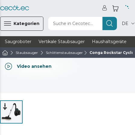
Kategorien
Suche in Cecotec...
DE
Saugroboter
Vertikale Staubsauger
Haushaltsgeräte
Staubsauger
Schlittenstaubsauger
Conga Rockstar Cyclon
Video ansehen