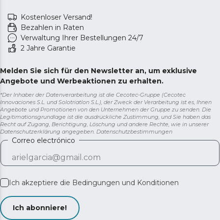
Kostenloser Versand!
Bezahlen in Raten
Verwaltung Ihrer Bestellungen 24/7
2 Jahre Garantie
Melden Sie sich für den Newsletter an, um exklusive
Angebote und Werbeaktionen zu erhalten.
*Der Inhaber der Datenverarbeitung ist die Cecotec-Gruppe (Cecotec
Innovaciones S.L. und Solotriatlon S.L.), der Zweck der Verarbeitung ist es, Ihnen
Angebote und Promotionen von den Unternehmen der Gruppe zu senden. Die
Legitimationsgrundlage ist die ausdrückliche Zustimmung, und Sie haben das
Recht auf Zugang, Berichtigung, Löschung und andere Rechte, wie in unserer
Datenschutzerklärung angegeben.
Datenschutzbestimmungen
Correo electrónico
Ich akzeptiere die
Bedingungen und Konditionen
Ich abonniere!