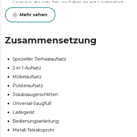
Leistung, die jede Art von Schmutz mit Leichtigkeit
entfernt.
Mehr sehen
Doppelter HEPA-Filter. Entfernt bis zu 99,9 % der
Schmutzpartikel und Allergene.
Großer Tank. Tank mit 2 Litern Fassungsvermögen,
Zusammensetzung
leicht zu entleeren und sehr hygienisch.
Großer Aktionsradius. 10 Meter Aktionsradius, damit Sie
jede Ecke erreichen können.
Spezieller Tierhaaraufsatz
Leistungsregler. Passt die Leistung an den jeweiligen
2-in-1-Aufsatz
Saugbedarf an und sorgt so für mehr Effizienz.
Möbelaufsatz
Zubehör für Haustiere. 4 Aufsätze, darunter der
Haustieraufsatz, und das Teleskop-Saugrohr sind ideal
Polsteraufsatz
für die effiziente Reinigung aller Arten von Oberflächen
Staubsaugerschlitten
und Situationen.
Universal-Saugfuß
Leistungsregler. Passt die Leistung an den jeweiligen
Ladegerät
Saugbedarf an und sorgt so für mehr Effizienz.
Bedienungsanleitung
Geeignet für jede Oberfläche. Entfernt dank seines
kompletten Kits mit 4 Zubehörteilen mühelos Schmutz
Metall-Teleskoprohr
von jeder Art von Oberfläche.