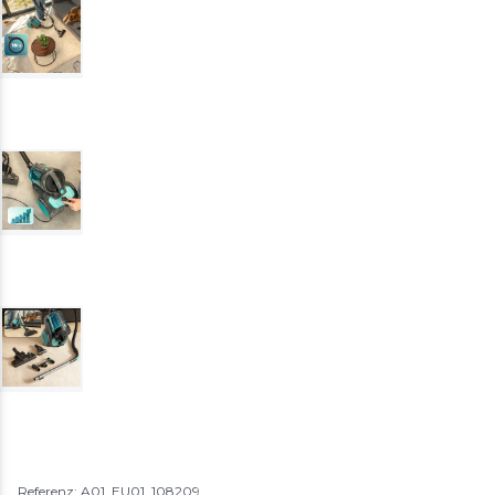
Referenz: A01_EU01_108209