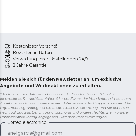
Kostenloser Versand!
Bezahlen in Raten
Verwaltung Ihrer Bestellungen 24/7
2 Jahre Garantie
Melden Sie sich für den Newsletter an, um exklusive
Angebote und Werbeaktionen zu erhalten.
*Der Inhaber der Datenverarbeitung ist die Cecotec-Gruppe (Cecotec
Innovaciones S.L. und Solotriatlon S.L.), der Zweck der Verarbeitung ist es, Ihnen
Angebote und Promotionen von den Unternehmen der Gruppe zu senden. Die
Legitimationsgrundlage ist die ausdrückliche Zustimmung, und Sie haben das
Recht auf Zugang, Berichtigung, Löschung und andere Rechte, wie in unserer
Datenschutzerklärung angegeben.
Datenschutzbestimmungen
Correo electrónico