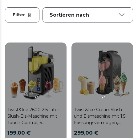
Filter
Twist&Ice 2600 2,6-Liter
Twist&Ice CreamSlush‑
Slush-Eis-Maschine mit
und Eismaschine mit 1,5 l
Touch Control, 6
Fassungsvermögen,
Betriebsarten, adaptiver
Touch‑Steuerung, 9 Modi,
199,00 €
299,00 €
Kühlung und
adaptiver Kühlung sowie