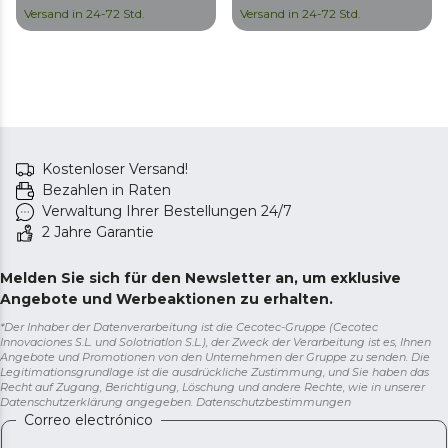
ergonomischem Design
ergonomischem Design
Versand in 24-72 Std.
Versand in 24-72 Std.
mit tropffreiem Auslauf.
mit tropffreiem
Ausgießer.
Kostenloser Versand!
Bezahlen in Raten
Verwaltung Ihrer Bestellungen 24/7
2 Jahre Garantie
Melden Sie sich für den Newsletter an, um exklusive
Angebote und Werbeaktionen zu erhalten.
*Der Inhaber der Datenverarbeitung ist die Cecotec-Gruppe (Cecotec
Innovaciones S.L. und Solotriatlon S.L.), der Zweck der Verarbeitung ist es, Ihnen
Angebote und Promotionen von den Unternehmen der Gruppe zu senden. Die
Legitimationsgrundlage ist die ausdrückliche Zustimmung, und Sie haben das
Recht auf Zugang, Berichtigung, Löschung und andere Rechte, wie in unserer
Datenschutzerklärung angegeben.
Datenschutzbestimmungen
Correo electrónico