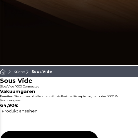
Küche
Sous Vide
Sous Vide
SlowVide 1000 Connected
Vakuumgaren
Bereiten Sie schmackhafte und nährstoffreiche Rezepte zu, dank des 1000 W
Vakuumgaren.
64,90€
Produkt ansehen