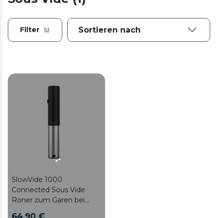
Filter
SlowVide 1000
Connected Sous Vide
Roner zum Garen bei
niedriger Temperatur, mit
64,90 €