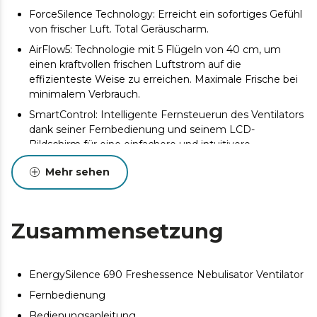
ForceSilence Technology: Erreicht ein sofortiges Gefühl
von frischer Luft. Total Geräuscharm.
AirFlow5: Technologie mit 5 Flügeln von 40 cm, um
einen kraftvollen frischen Luftstrom auf die
effizienteste Weise zu erreichen. Maximale Frische bei
minimalem Verbrauch.
SmartControl: Intelligente Fernsteuerun des Ventilators
dank seiner Fernbedienung und seinem LCD-
Bildschirm für eine einfachere und intuitivere
Bedienung.
Mehr sehen
Der Wassertank mit große Fassungsvermögen von 3 L
erreicht bis 12 Stunde Betriebsdauer des
Wasserdampfes, um die beste Atmosphäre jederzeit zu
genießen.
Zusammensetzung
CopperEngine: Exklusiver Motor 100% Kupfer mit hoher
Wirksamkeit, Zuverlässigkeit und Halbarkeit.
Sicherheitssystem TermoSafe, um die Lebensdauer des
EnergySilence 690 Freshessence Nebulisator Ventilator
Ventilators zu verlärgern und ungewünschte
Fernbedienung
Betriebstörungen zu verhindern.
Bedienungsanleitung.