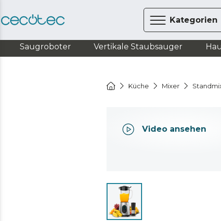
Kategorien
Saugroboter
Vertikale Staubsauger
Hau
Küche
Mixer
Standmi
Video ansehen