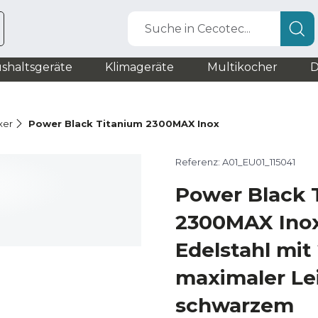
Suche in Cecotec...
shaltsgeräte
Klimageräte
Multikocher
D
xer
Power Black Titanium 2300MAX Inox
Referenz: A01_EU01_115041
Power Black 
2300MAX Inox
Edelstahl mi
maximaler Le
schwarzem