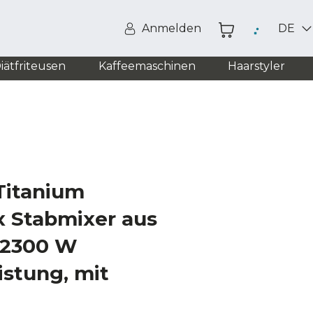
Anmelden
DE
iätfriteusen
Kaffeemaschinen
Haarstyler
Titanium
 Stabmixer aus
t 2300 W
istung, mit