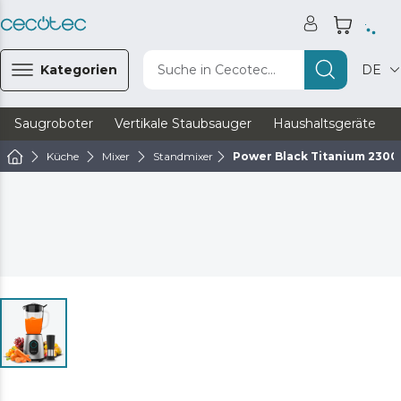
Kategorien
Suche in Cecotec...
DE
Saugroboter
Vertikale Staubsauger
Haushaltsgeräte
Küche
Mixer
Standmixer
Power Black Titanium 2300