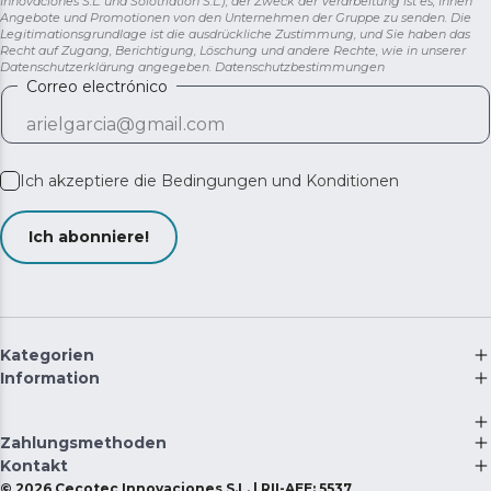
Innovaciones S.L. und Solotriatlon S.L.), der Zweck der Verarbeitung ist es, Ihnen
Angebote und Promotionen von den Unternehmen der Gruppe zu senden. Die
Legitimationsgrundlage ist die ausdrückliche Zustimmung, und Sie haben das
Recht auf Zugang, Berichtigung, Löschung und andere Rechte, wie in unserer
Datenschutzerklärung angegeben.
Datenschutzbestimmungen
Correo electrónico
Ich akzeptiere die
Bedingungen und Konditionen
Ich abonniere!
Kategorien
Information
Zahlungsmethoden
Kontakt
©
2026
Cecotec Innovaciones S.L. | RII-AEE: 5537