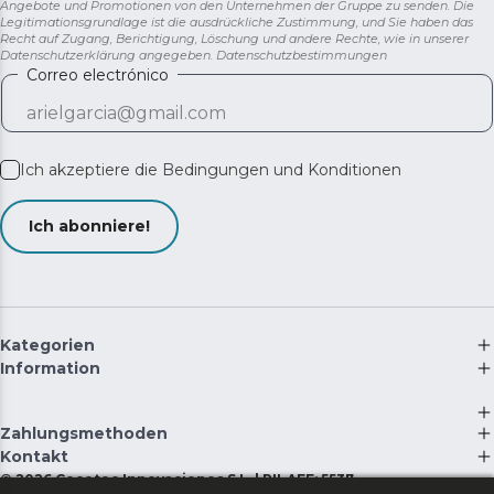
Angebote und Promotionen von den Unternehmen der Gruppe zu senden. Die
Legitimationsgrundlage ist die ausdrückliche Zustimmung, und Sie haben das
Recht auf Zugang, Berichtigung, Löschung und andere Rechte, wie in unserer
Datenschutzerklärung angegeben.
Datenschutzbestimmungen
Correo electrónico
Ich akzeptiere die
Bedingungen und Konditionen
Ich abonniere!
Kategorien
Information
Zahlungsmethoden
Kontakt
©
2026
Cecotec Innovaciones S.L. | RII-AEE: 5537