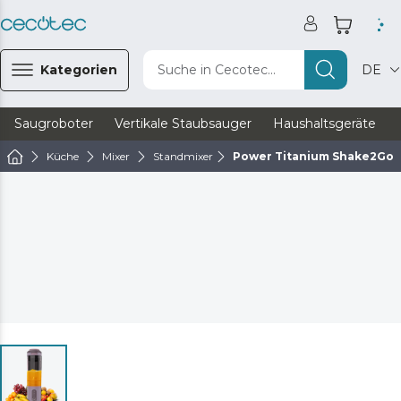
Kategorien
Suche in Cecotec...
DE
Saugroboter
Vertikale Staubsauger
Haushaltsgeräte
Küche
Mixer
Standmixer
Power Titanium Shake2Go 