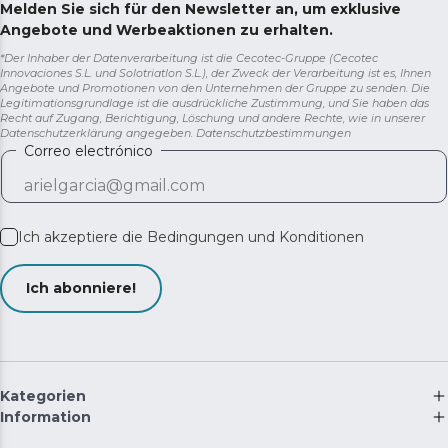
Melden Sie sich für den Newsletter an, um exklusive
Angebote und Werbeaktionen zu erhalten.
*Der Inhaber der Datenverarbeitung ist die Cecotec-Gruppe (Cecotec
Innovaciones S.L. und Solotriatlon S.L.), der Zweck der Verarbeitung ist es, Ihnen
Angebote und Promotionen von den Unternehmen der Gruppe zu senden. Die
Legitimationsgrundlage ist die ausdrückliche Zustimmung, und Sie haben das
Recht auf Zugang, Berichtigung, Löschung und andere Rechte, wie in unserer
Datenschutzerklärung angegeben.
Datenschutzbestimmungen
Correo electrónico
Ich akzeptiere die
Bedingungen und Konditionen
Ich abonniere!
Kategorien
Information