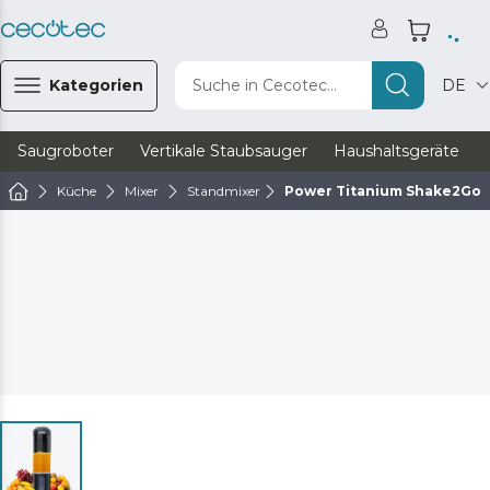
Kategorien
Suche in Cecotec...
DE
Saugroboter
Vertikale Staubsauger
Haushaltsgeräte
Küche
Mixer
Standmixer
Power Titanium Shake2Go 