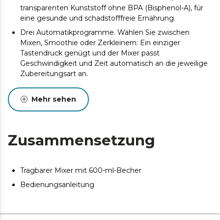
transparenten Kunststoff ohne BPA (Bisphenol-A), für
eine gesunde und schadstofffreie Ernährung.
Drei Automatikprogramme. Wählen Sie zwischen
Mixen, Smoothie oder Zerkleinern: Ein einziger
Tastendruck genügt und der Mixer passt
Geschwindigkeit und Zeit automatisch an die jeweilige
Zubereitungsart an.
Technologie gegen Anhaftungen. Die einzigartige
Form des Mixbehälters und der Klingen führt die
Mehr sehen
Zutaten nach oben, verhindert ein Festsetzen am
Boden und sorgt so für eine gleichmäßige Textur.
Schnelles und bequemes Aufladen per USB-C-
Zusammensetzung
Anschluss. Einfach aufladen und immer einsatzbereit,
wenn Sie es benötigen.
Abnehmbar und leicht zu reinigen. Mixbehälter und
Tragbarer Mixer mit 600-ml-Becher
Klingen lassen sich für eine schnelle und gründliche
Bedienungsanleitung
Reinigung in nur wenigen Sekunden vom Hauptgerät
trennen.
Modernes Design mit robustem Kunststoffgehäuse.