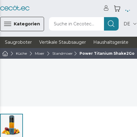
Kategorien
Suche in Cecotec...
DE
Saugroboter
Vertikale Staubsauger
Haushaltsgeräte
Küche
Mixer
Standmixer
Power Titanium Shake2Go 