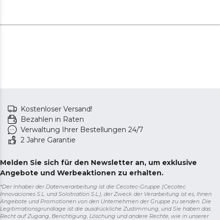
Lebensdauer.
Kostenloser Versand!
Bezahlen in Raten
Verwaltung Ihrer Bestellungen 24/7
2 Jahre Garantie
Melden Sie sich für den Newsletter an, um exklusive
Angebote und Werbeaktionen zu erhalten.
*Der Inhaber der Datenverarbeitung ist die Cecotec-Gruppe (Cecotec
Innovaciones S.L. und Solotriatlon S.L.), der Zweck der Verarbeitung ist es, Ihnen
Angebote und Promotionen von den Unternehmen der Gruppe zu senden. Die
Legitimationsgrundlage ist die ausdrückliche Zustimmung, und Sie haben das
Recht auf Zugang, Berichtigung, Löschung und andere Rechte, wie in unserer