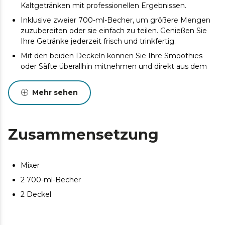
Kaltgetränken mit professionellen Ergebnissen.
Inklusive zweier 700-ml-Becher, um größere Mengen
zuzubereiten oder sie einfach zu teilen. Genießen Sie
Ihre Getränke jederzeit frisch und trinkfertig.
Mit den beiden Deckeln können Sie Ihre Smoothies
oder Säfte überallhin mitnehmen und direkt aus dem
Becher trinken.
Hergestellt aus lebensmittelechten, BPA-freien
Mehr sehen
Materialien für eine gesunde und schadstofffreie
Ernährung.
Auf Ihren Komfort ausgelegt: Die abnehmbaren Teile
Zusammensetzung
ermöglichen eine einfache Reinigung und das tragbare
Format ist ideal zum Mitnehmen. Der perfekte
Begleiter für Ihren Alltag.
Mixer
Kompaktes und elegantes Design, das sich mühelos in
2 700-ml-Becher
jede Küche einfügt.
2 Deckel