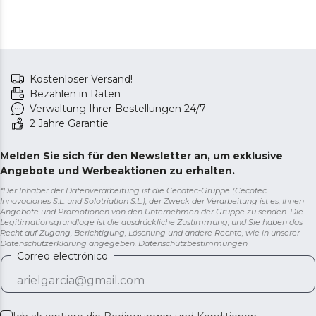
Kostenloser Versand!
Bezahlen in Raten
Verwaltung Ihrer Bestellungen 24/7
2 Jahre Garantie
Melden Sie sich für den Newsletter an, um exklusive
Angebote und Werbeaktionen zu erhalten.
*Der Inhaber der Datenverarbeitung ist die Cecotec-Gruppe (Cecotec
Innovaciones S.L. und Solotriatlon S.L.), der Zweck der Verarbeitung ist es, Ihnen
Angebote und Promotionen von den Unternehmen der Gruppe zu senden. Die
Legitimationsgrundlage ist die ausdrückliche Zustimmung, und Sie haben das
Recht auf Zugang, Berichtigung, Löschung und andere Rechte, wie in unserer
Datenschutzerklärung angegeben.
Datenschutzbestimmungen
Correo electrónico