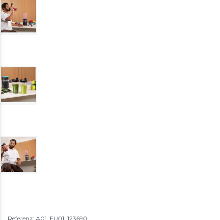
Referenz: A01_EU01_123690