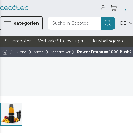
Kategorien
Suche in Cecotec...
DE
Saugroboter
Vertikale Staubsauger
Haushaltsgeräte
Küche
Mixer
Standmixer
PowerTitanium 1000 Push2